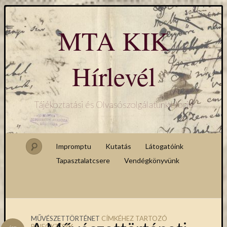
MTA KIK
Hírlevél
Tájékoztatási és Olvasószolgálatunk blogja
Impromptu
Kutatás
Látogatóink
Tapasztalatcsere
Vendégkönyvünk
MŰVÉSZETTÖRTÉNET
CÍMKÉHEZ TARTOZÓ
BEJEGYZÉSEK
jan