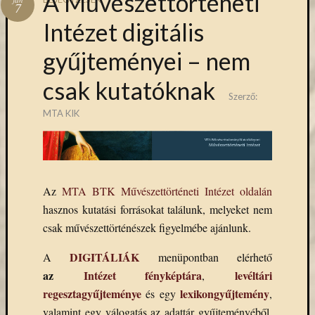
A Művészettörténeti
Hírlevél
7
emailben
Intézet digitális
gyűjteményei – nem
Kérjük,
adja
csak kutatóknak
meg
Szerző:
email
MTA KIK
címét,
ha
ezentúl
emailben
szeretne
Az
MTA BTK Művészettörténeti Intézet oldalán
értesülni
az
hasznos kutatási forrásokat találunk, melyeket nem
MTA
csak művészettörténészek figyelmébe ajánlunk.
KIK
aktuális
DIGITÁLIÁK
A
menüpontban elérhető
híreiről,
az
Intézet fényképtára
levéltári
,
eseményeir
regesztagyűjteménye
lexikongyűjtemény
és egy
,
szolgáltatá
valamint egy válogatás az adattár gyűjteményéből,