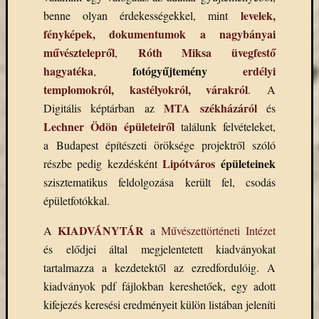
Email
levelek,
benne olyan érdekességekkel, mint
cím
fényképek, dokumentumok a nagybányai
F
művésztelepről
Róth Miksa üvegfestő
,
e
l
hagyatéka
fotógyűjtemény
erdélyi
,
i
templomokról, kastélyokról, várakról
. A
r
a
MTA székházáról
Digitális képtárban az
és
t
k
Lechner Ödön épületeiről
találunk felvételeket,
o
a Budapest építészeti öröksége projektről szóló
z
á
Lipótváros
épületeinek
részbe pedig kezdésként
s
szisztematikus feldolgozása került fel, csodás
épületfotókkal.
Archívu
KIADVÁNYTÁR
A
a
Művészettörténeti Intézet
és elődjei által megjelentetett kiadványokat
Archívum
tartalmazza a kezdetektől az ezredfordulóig. A
kiadványok pdf fájlokban kereshetőek, egy adott
Kategóri
kifejezés keresési eredményeit külön listában jeleníti