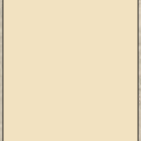
Arcképcs
Arcanum
biblio
Brill
BTL
CEEOL
covid-
19
ebsco
eduID
EISZ
Erdélyi
Múzeum
Egyesület
esem
felhívás
Gale
JSTOR
kapcsolat