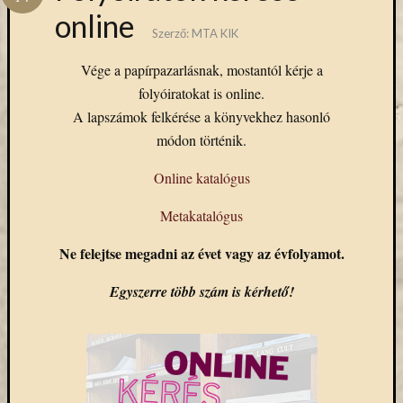
Hírlevél
online
emailben
Szerző:
MTA KIK
Kérjük,
Vége a papírpazarlásnak, mostantól kérje a
adja
folyóiratokat is online.
meg
A lapszámok felkérése a könyvekhez hasonló
email
módon történik.
címét,
ha
Online katalógus
ezentúl
emailben
Metakatalógus
szeretne
értesülni
Ne felejtse megadni az évet vagy az évfolyamot.
az
MTA
Egyszerre több szám is kérhető!
KIK
aktuális
híreiről,
eseményeir
szolgáltatá