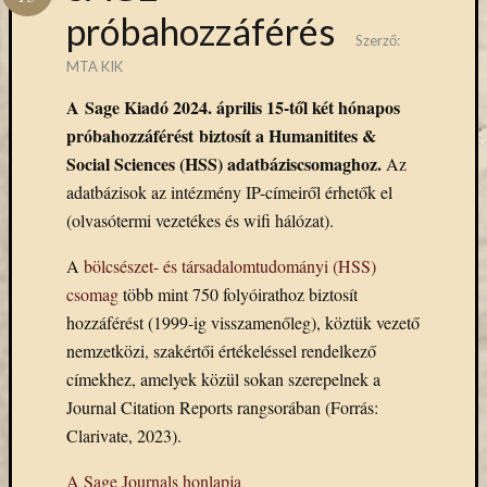
Hírlevél
próbahozzáférés
emailben
Szerző:
MTA KIK
Kérjük,
A Sage Kiadó 2024. április 15-től két hónapos
adja
meg
próbahozzáférést biztosít a Humanitites &
email
Social Sciences (HSS) adatbáziscsomaghoz.
Az
címét,
adatbázisok az intézmény IP-címeiről érhetők el
ha
(olvasótermi vezetékes és wifi hálózat).
ezentúl
emailben
A
bölcsészet- és társadalomtudományi (HSS)
szeretne
csomag
több mint 750 folyóirathoz biztosít
értesülni
hozzáférést (1999-ig visszamenőleg), köztük vezető
az
MTA
nemzetközi, szakértői értékeléssel rendelkező
KIK
címekhez, amelyek közül sokan szerepelnek a
aktuális
Journal Citation Reports rangsorában (Forrás:
híreiről,
Clarivate, 2023).
eseményeir
szolgáltatá
A Sage Journals honlapja