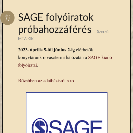
eBooks
on
SAGE folyóiratok
Deman
ápr
11
szolgál
próbahozzáférés
(2)
Szerző:
Egyéb
MTA KIK
(327)
Elektro
2023. április 5-től június 2-ig
elérhetők
forráso
könyvtárunk olvasótermi hálózatán a
SAGE kiadó
(71)
folyóiratai
.
Felmér
(4)
Bővebben az adatbázisról >>>
Hírek
(206)
Könyva
(13)
Közöss
web
(1)
Kurzus