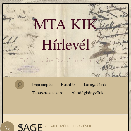
MTA KIK
Hírlevél
Tájékoztatási és Olvasószolgálatunk blogja
Impromptu
Kutatás
Látogatóink
Tapasztalatcsere
Vendégkönyvünk
SAGE
SAGE
CÍMKÉHEZ TARTOZÓ BEJEGYZÉSEK
ápr
15