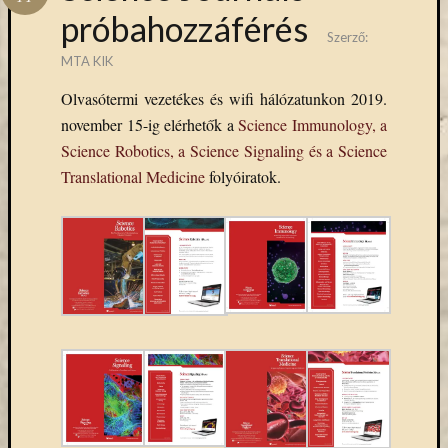
Hírlevél
próbahozzáférés
emailben
Szerző:
MTA KIK
Kérjük,
Olvasótermi vezetékes és wifi hálózatunkon 2019.
adja
meg
november 15-ig elérhetők a
Science Immunology, a
email
Science Robotics, a Science Signaling és a Science
címét,
Translational Medicine
folyóiratok.
ha
ezentúl
emailben
szeretne
értesülni
az
MTA
KIK
aktuális
híreiről,
eseményeir
szolgáltatá