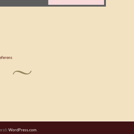
eferens
erző:
WordPress.com
.