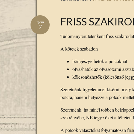
FRISS SZAKIR
szept
7
Tudományterületenként friss szakiroda
A kötetek szabadon
böngészgethetők a polcoknál
olvashatók az olvasótermi asztal
kölcsönözhetők (kölcsönző jegg
Szeretnénk figyelemmel kísérni, mely k
polcra, hanem helyezze a polcok mellet
Szeretnénk, ha minél többen belelapozh
szekrényébe, NE tegye őket a félretet
A polcok választékát folyamatosan fris