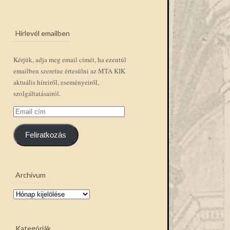
Hírlevél emailben
Kérjük, adja meg email címét, ha ezentúl
emailben szeretne értesülni az MTA KIK
aktuális híreiről, eseményeiről,
szolgáltatásairól.
Email
cím
Feliratkozás
Archívum
Archívum
Kategóriák