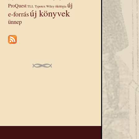
új
ProQuest
TLL
Typotex
Wiley
ökölógia
új könyvek
e-forrás
ünnep