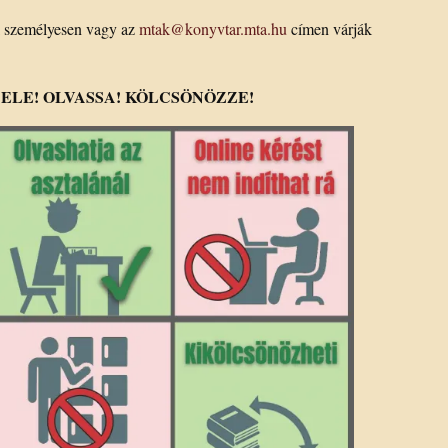
k személyesen vagy az
mtak@konyvtar.mta.hu
címen várják
ELE! OLVASSA! KÖLCSÖNÖZZE!