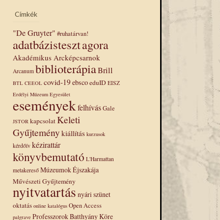
Címkék
"De Gruyter"
#ruhatárvan!
adatbázisteszt
agora
Akadémikus Arcképcsarnok
biblioterápia
Brill
Arcanum
covid-19
ebsco
eduID
EISZ
BTL
CEEOL
Erdélyi Múzeum Egyesület
események
felhívás
Gale
Keleti
kapcsolat
JSTOR
Gyűjtemény
kiállítás
kurzusok
kézirattár
kérdőív
könyvbemutató
L'Harmattan
Múzeumok Éjszakája
metakereső
Művészeti Gyűjtemény
nyitvatartás
nyári szünet
oktatás
Open Access
online katalógus
Professzorok Batthyány Köre
palgrave