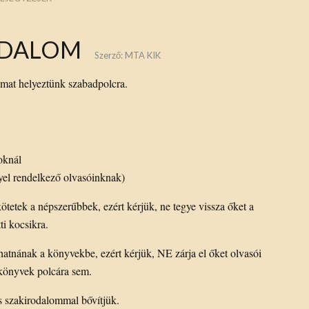
ODALOM
Szerző:
MTA KIK
lmat helyeztünk szabadpolcra.
oknál
yel rendelkező olvasóinknak)
ötetek a népszerűbbek, ezért kérjük, ne tegye vissza őket a
ti kocsikra.
atnának a könyvekbe, ezért kérjük, NE zárja el őket olvasói
t könyvek polcára sem.
s szakirodalommal bővítjük.