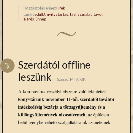
eBooks
(Opens
(Opens
in
in
Hozzászólás ehhez
Hírek
on
new
new
Címke
eduID
,
nyitvatartás
,
távhasználat
,
távoli
window)
window)
Deman
elérés
,
ünnep
szolgál
(2)
Egyéb
(327)
Elektro
forráso
Szerdától offline
(71)
nov
9
Felmér
leszünk
(4)
Szerző:
MTA KIK
Hírek
(206)
A koronavírus-veszélyhelyzetre való tekintettel
Könyva
könyvtárunk november 11-től, szerdától további
(13)
intézkedésig bezárja a törzsgyűjtemény és a
Közöss
web
különgyűjtemények olvasótermeit
, az épületen
(1)
belül igénybe vehető szolgáltatásaink szünetelnek.
Kurzus