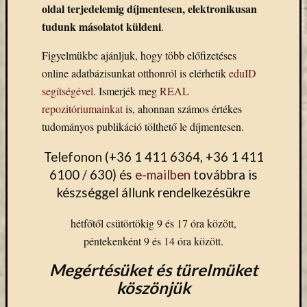
oldal terjedelemig díjmentesen, elektronikusan
könyv
tudunk másolatot küldeni
a
.
Keleti
Figyelmükbe ajánljuk, hogy több előfizetéses
Gyűjte
(49)
online adatbázisunkat otthonról is elérhetik
eduID
Új
segítségével
. Ismerjék meg
REAL
beszerz
repozitóriumainkat
is, ahonnan számos értékes
magyar
tudományos publikáció tölthető le díjmentesen.
könyv
(26)
Telefonon (+36 1 411 6364, +36 1 411
6100 / 630) és
e-mailben
továbbra is
készséggel állunk rendelkezésükre
Címkék
"De
hétfőtől csütörtökig 9 és 17 óra között,
Gruyter"
péntekenként 9 és 14 óra között.
#ruhatárvan
adatbá
Megértésüket és türelmüket
agora
köszönjük
Akadémi