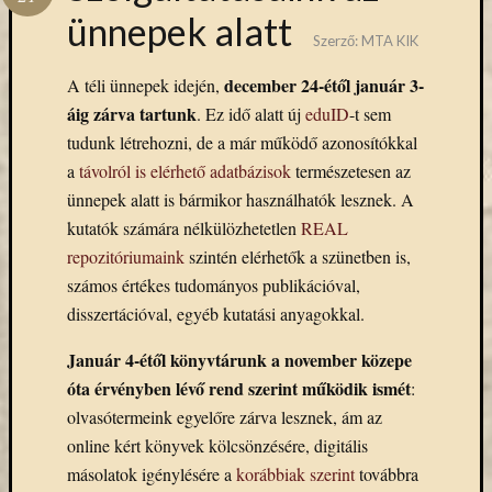
Hírlevél
ünnepek alatt
emailben
Szerző:
MTA KIK
december 24-étől január 3-
Kérjük,
A téli ünnepek idején,
adja
áig zárva tartunk
. Ez idő alatt új
eduID
-t sem
meg
tudunk létrehozni, de a már működő azonosítókkal
email
a
távolról is elérhető adatbázisok
természetesen az
címét,
ünnepek alatt is bármikor használhatók lesznek. A
ha
kutatók számára nélkülözhetetlen
REAL
ezentúl
emailben
repozitóriumaink
szintén elérhetők a szünetben is,
szeretne
számos értékes tudományos publikációval,
értesülni
disszertációval, egyéb kutatási anyagokkal.
az
MTA
Január 4-étől könyvtárunk a november közepe
KIK
óta érvényben lévő rend szerint működik ismét
:
aktuális
olvasótermeink egyelőre zárva lesznek, ám az
híreiről,
online kért könyvek kölcsönzésére, digitális
eseményeir
szolgáltatá
másolatok igénylésére a
korábbiak szerint
továbbra