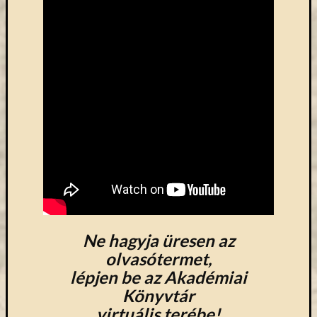
Open
Access
palgrave
Professzor
Batthyány
Köre
ProQuest
TLL
Typotex
Wiley
ökölógia
új
e-
forrás
új
Ne hagyja üresen az
köny
olvasótermet,
ünnep
lépjen be az Akadémiai
Könyvtár
virtuális terébe!