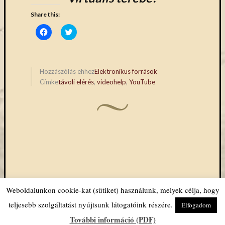
Share this:
Click
Click
to
to
share
share
on
on
Facebook
Twitter
(Opens
(Opens
in
in
Hozzászólás ehhez
Elektronikus források
new
new
Címke
távoli elérés
,
videohelp
,
YouTube
window)
window)
Weboldalunkon cookie-kat (sütiket) használunk, melyek célja, hogy
Köszönjük WordPress!
|
Sablon: Quintus Szerző:
teljesebb szolgáltatást nyújtsunk látogatóink részére.
Elfogadom
WordPress.com
.
További információ (PDF)