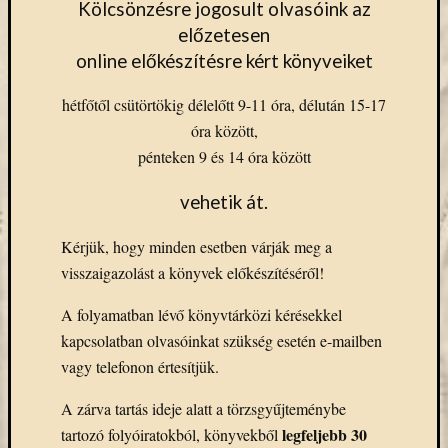
(7)
Kölcsönzésre jogosult olvasóink az
Primo
előzetesen
(7)
online előkészítésre kért könyveiket
Próbah
(81)
hétfőtől csütörtökig délelőtt 9-11 óra, délután 15-17
Ráday
óra között,
Könyvt
(2)
pénteken 9 és 14 óra között
Rendez
(253)
vehetik át.
Távoli
elérés
Kérjük, hogy minden esetben várják meg a
(3)
visszaigazolást a könyvek előkészítéséről!
Új
beszerz
A folyamatban lévő könyvtárközi kérésekkel
külföld
kapcsolatban olvasóinkat szükség esetén e-mailben
könyv
vagy telefonon értesítjük.
(123)
Új
A zárva tartás ideje alatt a törzsgyűjteménybe
beszerz
legfeljebb 30
tartozó folyóiratokból, könyvekből
külföld