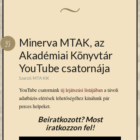
Keleti
Gyűjte
kiállítás
kurzusok
kérdőív
Minerva MTAK, az
kézirattár
ápr
21
könyv
Akadémiai Könyvtár
L'Harmattan
metakereső
YouTube csatornája
Múzeumo
Éjszakája
Szerző:
MTA KIK
Művészeti
YouTube csatornánk
új lejátszási listájában
a távoli
Gyűjtemé
nyitv
adatbázis-elérések lehetőségéhez kínálunk pár
nyári
perces helpeket.
szünet
Beiratkozott? Most
oktatás
iratkozzon fel!
online
katalógus