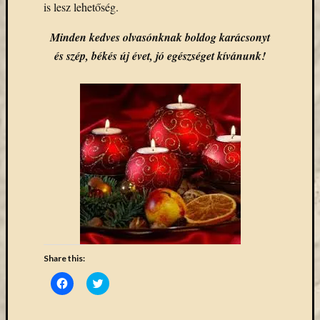
is lesz lehetőség.
Email
cím
Minden kedves olvasónknak boldog karácsonyt
F
és szép, békés új évet, jó egészséget kívánunk!
e
l
i
r
a
t
k
o
z
á
s
Archívu
Archívum
Share this:
Click
Click
to
to
Kategóri
share
share
on
on
Facebook
Twitter