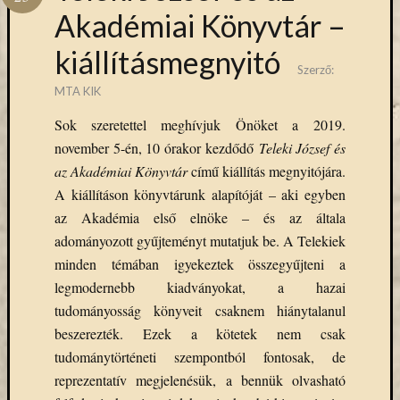
Hírlevél
Akadémiai Könyvtár –
emailben
kiállításmegnyitó
Kérjük,
Szerző:
adja
MTA KIK
meg
Sok szeretettel meghívjuk Önöket a 2019.
email
címét,
november 5-én, 10 órakor kezdődő
Teleki József és
ha
az Akadémiai Könyvtár
című kiállítás megnyitójára.
ezentúl
A kiállításon könyvtárunk alapítóját – aki egyben
emailben
az Akadémia első elnöke – és az általa
szeretne
adományozott gyűjteményt mutatjuk be. A Telekiek
értesülni
minden témában igyekeztek összegyűjteni a
az
MTA
legmodernebb kiadványokat, a hazai
KIK
tudományosság könyveit csaknem hiánytalanul
aktuális
beszerezték. Ezek a kötetek nem csak
híreiről,
tudománytörténeti szempontból fontosak, de
eseményeir
reprezentatív megjelenésük, a bennük olvasható
szolgáltatá