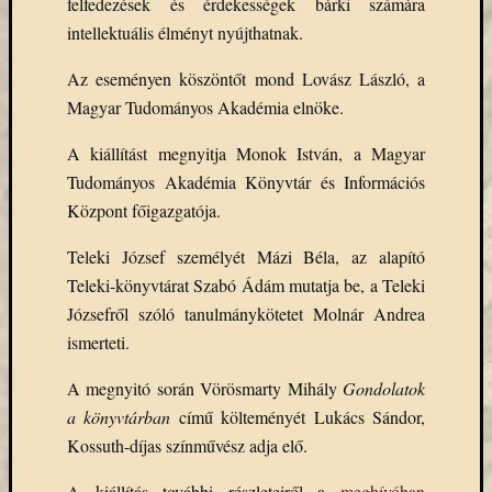
felfedezések és érdekességek bárki számára
Email
intellektuális élményt nyújthatnak.
cím
F
Az eseményen köszöntőt mond Lovász László, a
e
l
Magyar Tudományos Akadémia elnöke.
i
r
A kiállítást megnyitja Monok István, a Magyar
a
t
Tudományos Akadémia Könyvtár és Információs
k
o
Központ főigazgatója.
z
á
Teleki József személyét Mázi Béla, az alapító
s
Teleki-könyvtárat Szabó Ádám mutatja be, a Teleki
Józsefről szóló tanulmánykötetet Molnár Andrea
ismerteti.
Archívu
A megnyitó során Vörösmarty Mihály
Gondolatok
Archívum
a könyvtárban
című költeményét Lukács Sándor,
Kossuth-díjas színművész adja elő.
Kategóri
A kiállítás további részleteiről a
meghívóban