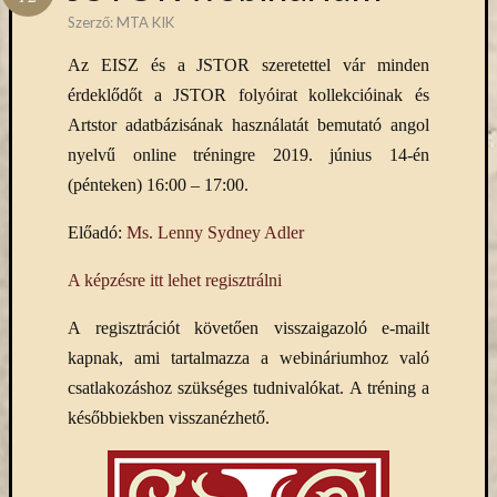
Hírlevél
Szerző:
MTA KIK
emailben
Az EISZ és a JSTOR szeretettel vár minden
Kérjük,
érdeklődőt a JSTOR folyóirat kollekcióinak és
adja
Artstor adatbázisának használatát bemutató angol
meg
nyelvű online tréningre 2019. június 14-én
email
címét,
(pénteken) 16:00 – 17:00.
ha
ezentúl
Előadó:
Ms. Lenny Sydney Adler
emailben
szeretne
A képzésre itt lehet regisztrálni
értesülni
az
A regisztrációt követően visszaigazoló e-mailt
MTA
kapnak, ami tartalmazza a webináriumhoz való
KIK
csatlakozáshoz szükséges tudnivalókat. A tréning a
aktuális
későbbiekben visszanézhető.
híreiről,
eseményeir
szolgáltatá