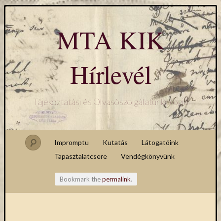
MTA KIK
Hírlevél
Tájékoztatási és Olvasószolgálatunk blogja
Impromptu
Kutatás
Látogatóink
Tapasztalatcsere
Vendégkönyvünk
Bookmark the
permalink
.