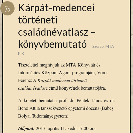
Hírlevél
Kárpát-medencei
ápr
emailben
10
történeti
Kérjük,
családnévatlasz –
adja
meg
könyvbemutató
email
Szerző:
MTA
címét,
KIK
ha
ezentúl
Tisztelettel meghívjuk az MTA Könyvtár és
emailben
Információs Központ Agora-programjára, Vörös
szeretne
Ferenc:
A Kárpát-medencei történeti
értesülni
családnévatlasz
című könyvének bemutatójára.
az
MTA
A kötetet bemutatja prof. dr. Péntek János és dr.
KIK
aktuális
Benő Attila tanszékvezető egyetemi docens (Babeş-
híreiről,
Bolyai Tudományegyetem)
eseményeir
szolgáltatá
Időpont:
2017. április 11. kedd 17.00 óra