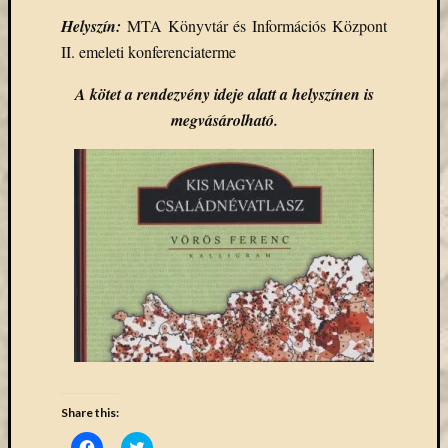
Email
Helyszín:
MTA Könyvtár és Információs Központ
cím
II. emeleti konferenciaterme
F
e
A kötet a rendezvény ideje alatt a helyszínen is
l
i
megvásárolható.
r
a
t
k
o
z
á
s
Archívu
Archívum
Share this:
Kategóri
Click
Click