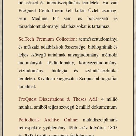
bölcsészet és interdiszciplináris területek. Ha van
eBooks
on
ProQuest Central nem kell külön Üzleti csomag,
Deman
sem Medline FT sem, és bölcsészeti és
szolgál
társadalomtudományi adatbázisokat is tartalmaz.
(2)
Egyéb
SciTech Premium Collection
: természettudományi
(327)
és műszaki adatbázisok összessége, bibliográfiák és
Elektro
teljes szövegű tartalmak anyagtudomány, mérnöki
forráso
tudományok, földtudomány, környezettudomány,
(71)
Felmér
víztudomány, biológia és számítástechnika
(4)
területén. Kiválóan kiegészíti a Scopus bibliográfiai
Hírek
tartalmát.
(206)
Könyva
ProQuest Dissertations & Theses A&I
: 4 millió
(13)
munka, amiből teljes szövegű 2 millió dokumentum
Közöss
web
Periodicals Archive Online
: multidiszciplináris
(1)
retrospektív gyűjtemény, több száz folyóirat 1805
Kurzus
és 2005 közötti számainak feldolgozása