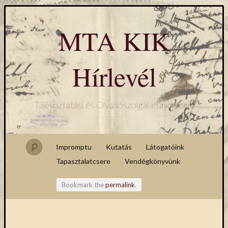
MTA KIK
Hírlevél
Tájékoztatási és Olvasószolgálatunk blogja
Impromptu
Kutatás
Látogatóink
Tapasztalatcsere
Vendégkönyvünk
Bookmark the
permalink
.