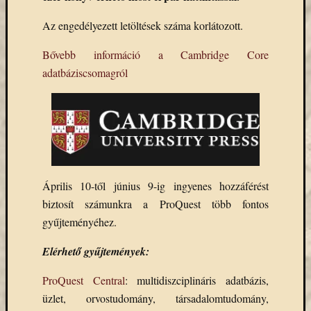
Email
Az engedélyezett letöltések száma korlátozott.
cím
F
e
Bővebb információ a Cambridge Core
l
adatbáziscsomagról
i
r
a
t
k
o
z
á
s
Április 10-től június 9-ig ingyenes hozzáférést
biztosít számunkra a ProQuest több fontos
Archívu
gyűjteményéhez.
Archívum
Elérhető gyűjtemények:
ProQuest Central
: multidiszciplináris adatbázis,
Kategóri
üzlet, orvostudomány, társadalomtudomány,