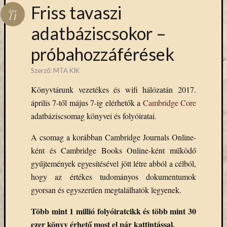
Hírlevél
Friss tavaszi
ápr
emailben
11
adatbáziscsokor –
Kérjük,
próbahozzáférések
adja
meg
Szerző:
MTA KIK
email
címét,
Könyvtárunk vezetékes és wifi hálózatán 2017.
ha
április 7-től május 7-ig elérhetők a
Cambridge Core
ezentúl
adatbáziscsomag könyvei és folyóiratai.
emailben
szeretne
A csomag a korábban Cambridge Journals Online-
értesülni
ként és Cambridge Books Online-ként működő
az
MTA
gyűjtemények egyesítésével jött létre abból a célból,
KIK
hogy az értékes tudományos dokumentumok
aktuális
gyorsan és egyszerűen megtalálhatók legyenek.
híreiről,
eseményeir
Több mint 1 millió folyóiratcikk és több mint 30
szolgáltatá
ezer könyv érhető most el pár kattintással.