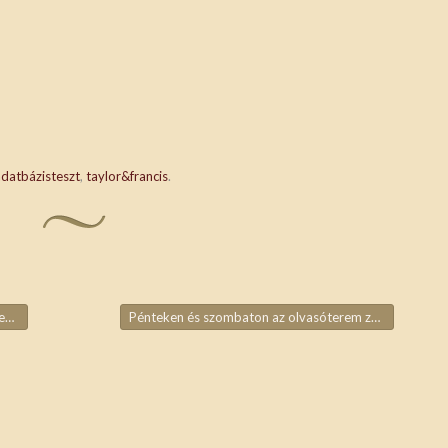
adatbázisteszt
,
taylor&francis
.
at
Pénteken és szombaton az olvasóterem zárva tart
→
ja