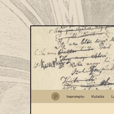
Impromptu
Kutatás
L