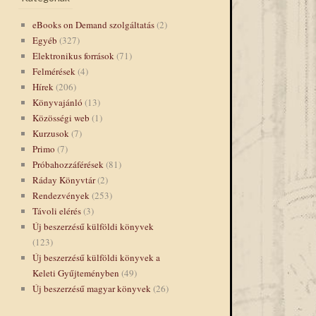
eBooks on Demand szolgáltatás
(2)
Egyéb
(327)
Elektronikus források
(71)
Felmérések
(4)
Hírek
(206)
Könyvajánló
(13)
Közösségi web
(1)
Kurzusok
(7)
Primo
(7)
Próbahozzáférések
(81)
Ráday Könyvtár
(2)
Rendezvények
(253)
Távoli elérés
(3)
Új beszerzésű külföldi könyvek
(123)
Új beszerzésű külföldi könyvek a
Keleti Gyűjteményben
(49)
Új beszerzésű magyar könyvek
(26)