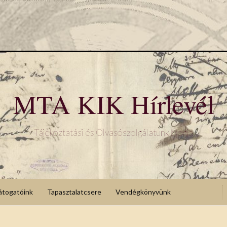
MTA KIK Hírlevél
Tájékoztatási és Olvasószolgálatunk blogja
átogatóink
Tapasztalatcsere
Vendégkönyvünk