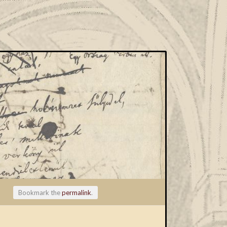
Bookmark the
permalink
.