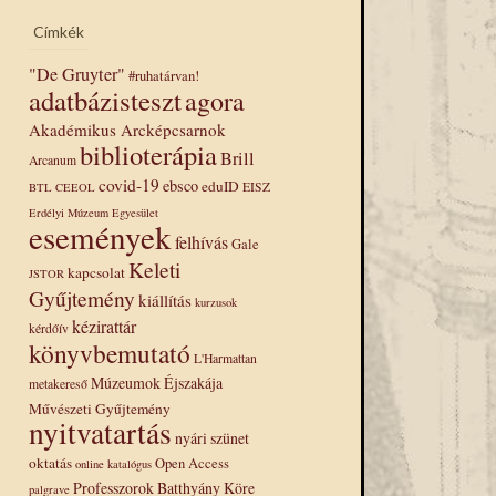
Címkék
"De Gruyter"
#ruhatárvan!
adatbázisteszt
agora
Akadémikus Arcképcsarnok
biblioterápia
Brill
Arcanum
covid-19
ebsco
eduID
EISZ
BTL
CEEOL
Erdélyi Múzeum Egyesület
események
felhívás
Gale
Keleti
kapcsolat
JSTOR
Gyűjtemény
kiállítás
kurzusok
kézirattár
kérdőív
könyvbemutató
L'Harmattan
Múzeumok Éjszakája
metakereső
Művészeti Gyűjtemény
nyitvatartás
nyári szünet
oktatás
Open Access
online katalógus
Professzorok Batthyány Köre
palgrave