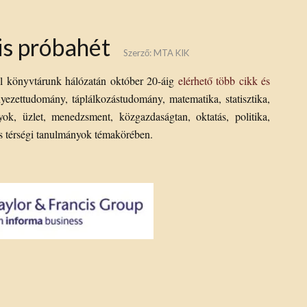
is próbahét
Szerző:
MTA KIK
l könyvtárunk hálózatán október 20-áig
elérhető több cikk és
yezettudomány, táplálkozástudomány, matematika, statisztika,
k, üzlet, menedzsment, közgazdaságtan, oktatás, politika,
s térségi tanulmányok témakörében.