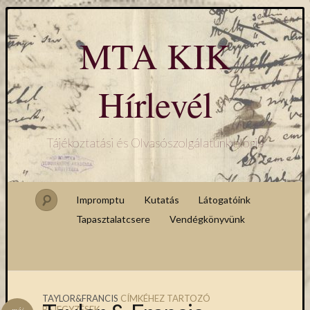
MTA KIK
Hírlevél
Tájékoztatási és Olvasószolgálatunk blogja
Impromptu
Kutatás
Látogatóink
Tapasztalatcsere
Vendégkönyvünk
TAYLOR&FRANCIS
CÍMKÉHEZ TARTOZÓ
BEJEGYZÉSEK
máj