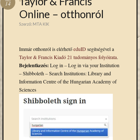
Taylor & Francis
Hírlevél
14
emailben
Online – otthonról
Kérjük,
Szerző:
MTA KIK
adja
meg
email
Immár otthonról is elérhető
eduID
segítségével a
címét,
Taylor & Francis Kiadó 21 tudományos folyóirata
.
ha
Bejelentkezés:
Log in – Log in via your Institution
ezentúl
emailben
– Shibboleth – Search Institutions: Library and
szeretne
Information Centre of the Hungarian Academy of
értesülni
Sciences
az
MTA
KIK
aktuális
híreiről,
eseményeir
szolgáltatá