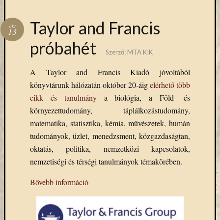
(7)
Primo
(7)
Taylor and Francis
okt
13
Próbah
próbahét
(81)
Szerző:
MTA KIK
Ráday
Könyvt
A Taylor and Francis Kiadó jóvoltából
(2)
könyvtárunk hálózatán október 20-áig
elérhető több
Rendez
cikk és tanulmány
a biológia, a Föld- és
(253)
Távoli
környezettudomány, táplálkozástudomány,
elérés
matematika, statisztika, kémia, művészetek, humán
(3)
tudományok, üzlet, menedzsment, közgazdaságtan,
Új
oktatás, politika, nemzetközi kapcsolatok,
beszerz
nemzetiségi és térségi tanulmányok témakörében.
külföld
könyv
Bővebb információ
(123)
Új
beszerz
külföld