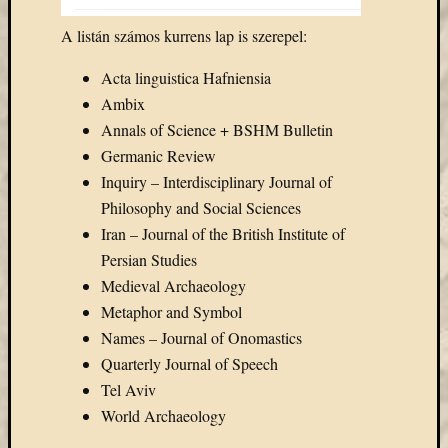
Email
A listán számos kurrens lap is szerepel:
cím
F
Acta linguistica Hafniensia
e
l
Ambix
i
r
Annals of Science + BSHM Bulletin
a
Germanic Review
t
k
Inquiry – Interdisciplinary Journal of
o
z
Philosophy and Social Sciences
á
Iran – Journal of the British Institute of
s
Persian Studies
Medieval Archaeology
Metaphor and Symbol
Archívu
Names – Journal of Onomastics
Archívum
Quarterly Journal of Speech
Tel Aviv
World Archaeology
Kategóri