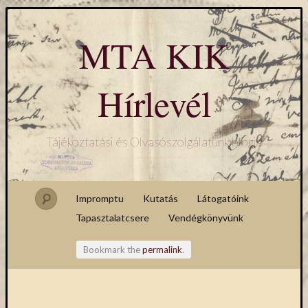
MTA KIK
Hírlevél
Tájékoztatási és Olvasószolgálatunk blogja
Impromptu
Kutatás
Látogatóink
Tapasztalatcsere
Vendégkönyvünk
Bookmark the
permalink
.