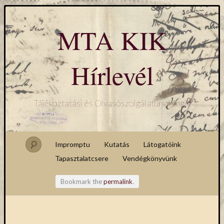
MTA KIK
Hírlevél
Tájékoztatási és Olvasószolgálatunk blogja
Impromptu
Kutatás
Látogatóink
Tapasztalatcsere
Vendégkönyvünk
Bookmark the
permalink
.