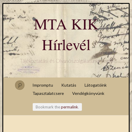
MTA KIK
Hírlevél
Tájékoztatási és Olvasószolgálatunk blogja
Impromptu
Kutatás
Látogatóink
Tapasztalatcsere
Vendégkönyvünk
Bookmark the
permalink
.