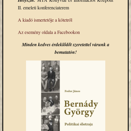
Helyszín:
Email
II. emeleti konferenciaterem
cím
F
A kiadó ismertetője a kötetről
e
l
Az esemény oldala a Facebookon
i
r
a
Minden kedves érdeklődőt szeretettel várunk a
t
k
bemutatón!
o
z
á
s
Archívu
Archívum
Kategóri