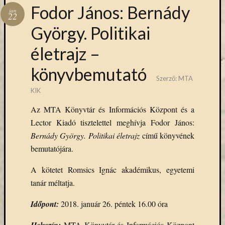
Hírlevél
Fodor János: Bernády
jan
emailben
22
György. Politikai
Kérjük,
életrajz –
adja
meg
könyvbemutató
email
Szerző:
MTA
címét,
KIK
ha
ezentúl
Az MTA Könyvtár és Információs Központ és a
emailben
Lector Kiadó tisztelettel meghívja Fodor János:
szeretne
Bernády György. Politikai életrajz
című könyvének
értesülni
bemutatójára.
az
MTA
A kötetet Romsics Ignác akadémikus, egyetemi
KIK
aktuális
tanár méltatja.
híreiről,
Időpont:
2018. január 26. péntek 16.00 óra
eseményeir
szolgáltatá
MTA Könyvtár és Információs Központ