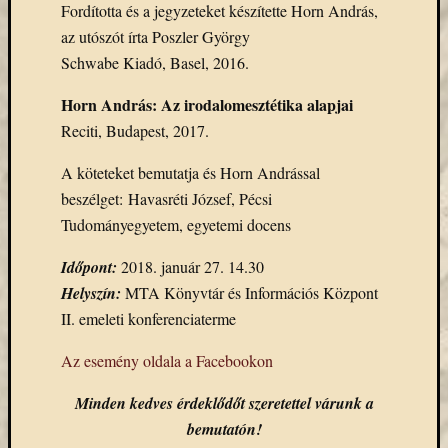
Fordította és a jegyzeteket készítette Horn András,
Email
az utószót írta Poszler György
cím
F
Schwabe Kiadó, Basel, 2016.
e
l
Horn András: Az irodalomesztétika alapjai
i
r
Reciti, Budapest, 2017.
a
t
A köteteket bemutatja és Horn Andrással
k
o
beszélget: Havasréti József, Pécsi
z
á
Tudományegyetem, egyetemi docens
s
Időpont:
2018. január 27. 14.30
Helyszín:
MTA Könyvtár és Információs Központ
Archívu
II. emeleti konferenciaterme
Archívum
Az esemény oldala a Facebookon
Minden kedves érdeklődőt szeretettel várunk a
Kategóri
bemutatón!