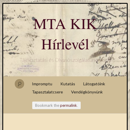
MTA KIK
Hírlevél
Tájékoztatási és Olvasószolgálatunk blogja
Impromptu
Kutatás
Látogatóink
Tapasztalatcsere
Vendégkönyvünk
Bookmark the
permalink
.