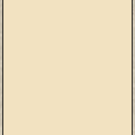
Arcképcs
Arcanum
biblio
Brill
BTL
CEEOL
covid-
19
ebsco
eduID
EISZ
Erdélyi
Múzeum
Egyesület
esem
felhívás
Gale
JSTOR
kapcsolat