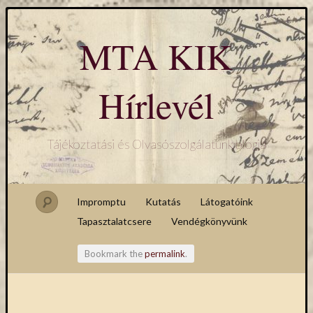
MTA KIK
Hírlevél
Tájékoztatási és Olvasószolgálatunk blogja
Impromptu
Kutatás
Látogatóink
Tapasztalatcsere
Vendégkönyvünk
Bookmark the
permalink
.