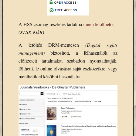
eBooks
on
Deman
szolgál
A HSS csomag részletes tartalma
innen letölthető
.
(2)
(XLSX 93kB)
Egyéb
(327)
A letöltés DRM-mentesen
(Digital rights
Elektro
management)
biztosított, a felhasználók az
forráso
előfizetett tartalmakat szabadon nyomtathatják,
(71)
tölthetik le online olvasásra saját eszközeikre, vagy
Felmér
menthetik el későbbi használatra.
(4)
Hírek
(206)
Könyva
(13)
Közöss
web
(1)
Kurzus