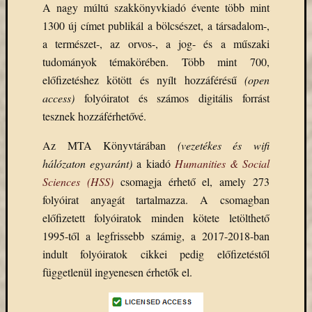
A nagy múltú szakkönyvkiadó évente több mint
Email
1300 új címet publikál a bölcsészet, a társadalom-,
cím
F
a természet-, az orvos-, a jog- és a műszaki
e
tudományok témakörében. Több mint 700,
l
i
előfizetéshez kötött és nyílt hozzáférésű
(open
r
access)
folyóiratot és számos digitális forrást
a
t
tesznek hozzáférhetővé.
k
o
z
Az MTA Könyvtárában
(vezetékes és wifi
á
hálózaton egyaránt)
a kiadó
Humanities & Social
s
Sciences
(HSS)
csomagja érhető el, amely 273
folyóirat anyagát tartalmazza. A csomagban
előfizetett folyóiratok minden kötete letölthető
Archívu
1995-től a legfrissebb számig, a 2017-2018-ban
Archívum
indult folyóiratok cikkei pedig előfizetéstől
függetlenül ingyenesen érhetők el.
Kategóri