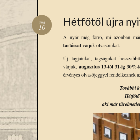
Hétfőtől újra ny
aug
10
A nyár még forró, mi azonban m
tartással
várjuk olvasóinkat.
Új tagjainkat, tagságukat hosszabb
augusztus 13-tól 31-ig 30%-
várjuk,
érvényes olvasójeggyel rendelkeznek 
További k
H
étfőt
aki már türelmetle