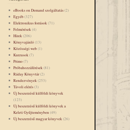
eBooks on Demand szolgáltatás
(2)
Egyéb
(327)
Elektronikus források
(71)
Felmérések
(4)
Hírek
(206)
Könyvajánló
(13)
Közösségi web
(1)
Kurzusok
(7)
Primo
(7)
Próbahozzáférések
(81)
Ráday Könyvtár
(2)
Rendezvények
(253)
Távoli elérés
(3)
Új beszerzésű külföldi könyvek
(123)
Új beszerzésű külföldi könyvek a
Keleti Gyűjteményben
(49)
Új beszerzésű magyar könyvek
(26)