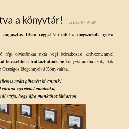
itva a könyvtár!
Szerző:
MTA KIK
augusztus 13-án reggel 9 órától a megszokott nyitva
ár
ító régi olvasóinkat nyár végi beiratkozási kedvezménnyel
kal kevesebbért
iratkozhatnak be
könyvtárunkba azok, akik
az Országos Idegennyelvű Könyvtárba.
ellemes nyári pihenést kívánunk!
ől várunk szeretettel mindenkit,
nül várja, hogy újra munkához láthasson.