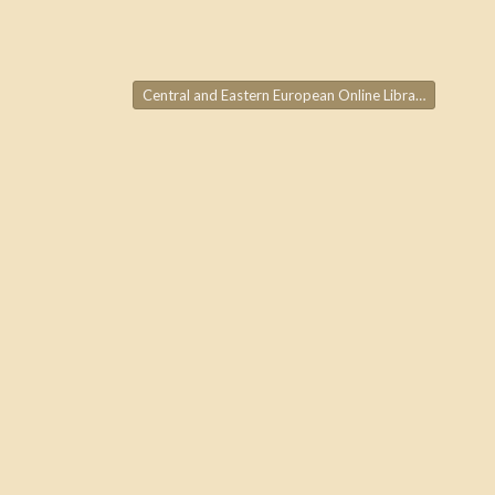
Central and Eastern European Online Library (CEEOL) – adatbázisteszt
ja