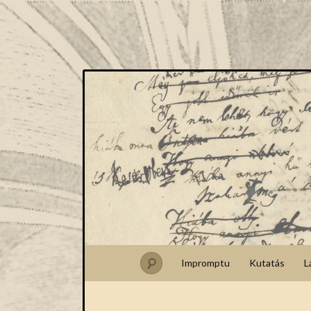
Impromptu
Kutatás
L