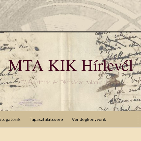
MTA KIK Hírlevél
Tájékoztatási és Olvasószolgálatunk blogja
átogatóink
Tapasztalatcsere
Vendégkönyvünk