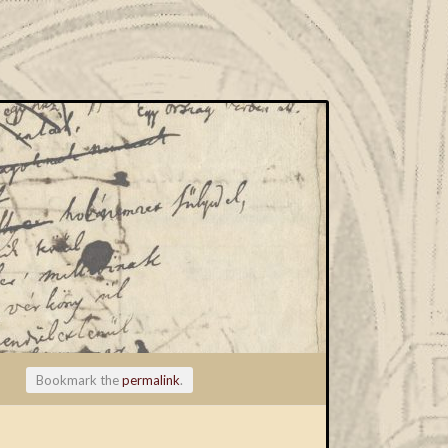
Bookmark the
permalink
.