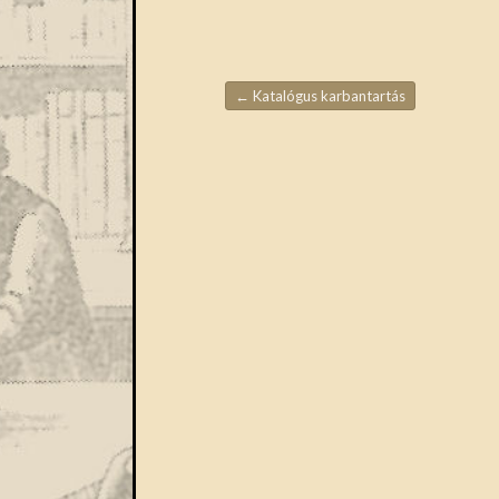
←
Katalógus karbantartás
Bejegyzések navigáció