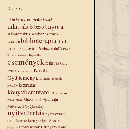
Címkék
"De Gruyter"
#ruhatárvan!
adatbázisteszt
agora
→
Akadémikus Arcképcsarnok
biblioterápia
Brill
Arcanum
covid-19
ebsco
eduID
EISZ
BTL
CEEOL
Erdélyi Múzeum Egyesület
események
felhívás
Gale
Keleti
kapcsolat
JSTOR
Gyűjtemény
kiállítás
kurzusok
kézirattár
kérdőív
könyvbemutató
L'Harmattan
Múzeumok Éjszakája
metakereső
Művészeti Gyűjtemény
nyitvatartás
nyári szünet
oktatás
Open Access
online katalógus
Professzorok Batthyány Köre
palgrave