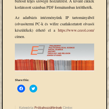
biztosít teljes szövegű hozzáférést. A kívánt cikkek
Email
korlátozott számban PDF formátumban letölthetők.
cím
F
Az adatbázis intézményünk IP tartományából
e
l
(olvasótermi PC-k és wifire csatlakoztatott olvasói
i
készülékek) érhető el a
https://www.ceeol.com/
r
a
címen.
t
k
o
z
á
s
Archívu
Share this:
Archívum
Click
Click
to
to
share
share
on
on
Facebook
Twitter
Kategóri
(Opens
(Opens
in
in
Kategória:
Próbahozzáférések
Címke: