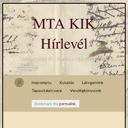
MTA KIK
Hírlevél
Tájékoztatási és Olvasószolgálatunk blogja
Impromptu
Kutatás
Látogatóink
Tapasztalatcsere
Vendégkönyvünk
Bookmark the
permalink
.