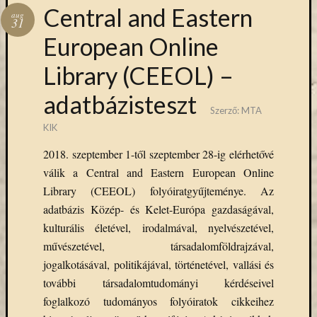
Hírlevél
Central and Eastern
aug
emailben
31
European Online
Kérjük,
Library (CEEOL) –
adja
meg
adatbázisteszt
email
Szerző:
MTA
címét,
KIK
ha
ezentúl
2018. szeptember 1-től szeptember 28-ig elérhetővé
emailben
válik a Central and Eastern European Online
szeretne
Library (CEEOL) folyóiratgyűjteménye. Az
értesülni
adatbázis Közép- és Kelet-Európa gazdaságával,
az
MTA
kulturális életével, irodalmával, nyelvészetével,
KIK
művészetével, társadalomföldrajzával,
aktuális
jogalkotásával, politikájával, történetével, vallási és
híreiről,
további társadalomtudományi kérdéseivel
eseményeir
foglalkozó tudományos folyóiratok cikkeihez
szolgáltatá