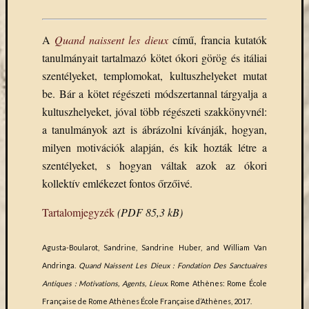
(7)
Primo
(7)
A
Quand naissent les dieux
című, francia kutatók
Próbah
tanulmányait tartalmazó kötet ókori görög és itáliai
(81)
szentélyeket, templomokat, kultuszhelyeket mutat
Ráday
Könyvt
be. Bár a kötet régészeti módszertannal tárgyalja a
(2)
kultuszhelyeket, jóval több régészeti szakkönyvnél:
Rendez
a tanulmányok azt is ábrázolni kívánják, hogyan,
(253)
milyen motivációk alapján, és kik hozták létre a
Távoli
szentélyeket, s hogyan váltak azok az ókori
elérés
(3)
kollektív emlékezet fontos őrzőivé.
Új
Tartalomjegyzék
(PDF 85,3 kB)
beszerz
külföld
könyv
Agusta-Boularot, Sandrine, Sandrine Huber, and William Van
(123)
Andringa.
Quand Naissent Les Dieux : Fondation Des Sanctuaires
Új
Antiques : Motivations, Agents, Lieux
. Rome Athènes: Rome École
beszerz
Française de Rome Athènes École Française d’Athènes, 2017.
külföld