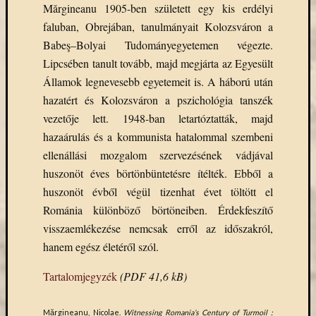
Mărgineanu 1905-ben született egy kis erdélyi
faluban, Obrejában, tanulmányait Kolozsváron a
Babeş–Bolyai Tudományegyetemen végezte.
Lipcsében tanult tovább, majd megjárta az Egyesült
Államok legnevesebb egyetemeit is. A háború után
hazatért és Kolozsváron a pszichológia tanszék
vezetője lett. 1948-ban letartóztatták, majd
hazaárulás és a kommunista hatalommal szembeni
ellenállási mozgalom szervezésének vádjával
huszonöt éves börtönbüntetésre ítélték. Ebből a
huszonöt évből végül tizenhat évet töltött el
Románia különböző börtöneiben. Érdekfeszítő
visszaemlékezése nemcsak erről az időszakról,
hanem egész életéről szól.
Tartalomjegyzék
(PDF 41,6 kB)
Mărgineanu, Nicolae.
Witnessing Romania’s Century of Turmoil :