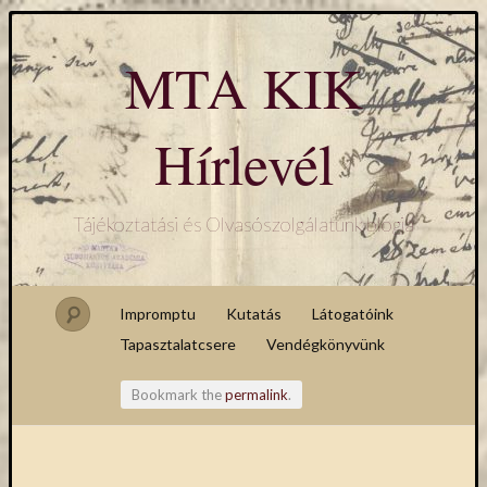
MTA KIK
Hírlevél
Tájékoztatási és Olvasószolgálatunk blogja
Impromptu
Kutatás
Látogatóink
Tapasztalatcsere
Vendégkönyvünk
Bookmark the
permalink
.