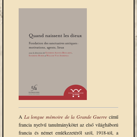
könyv
a
Keleti
Gyűjte
(49)
Új
beszerz
magyar
könyv
(26)
Címkék
"De
Gruyter"
#ruhatárvan
adatbá
A
La longue mémoire de la Grande Guerre
című
francia nyelvű tanulmánykötet az első világháború
agora
francia és német emlékezetéről szól, 1918-tól, a
Akadémi