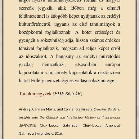
Open
szerzők jegyzik, akik időben még a címnél
Access
feltüntetettnél is átfogóbb képet nyújtanak az erdélyi
palgrave
Professzor
kulturtörténetről, ugyanis az első tanulmányok a
Batthyány
középkorral foglalkoznak. A kötet erősségét és
Köre
gyengéit a sokszínűség adja, hiszen számos érdekes
ProQuest
témával foglalkozik, mégsem ad teljes képet erről
TLL
az időszakról. A hangsúly az erdélyi művelődés
Typotex
gazdag nemzetközi, elsősorban európai
Wiley
kapcsolatain van, amely kapcsolatokra ösztönzően
ökölógia
új
hatott Erdély nemzetiségi és vallási sokszínűsége.
e-
forrás
Tartalomjegyzék
(PDF 86,5 kB)
új
köny
Andraş, Carmen Maria, and Cornel Sigmirean.
Crossing Borders:
ünnep
Insights into the Cultural and Intellectual History of Transylvania,
1848-1948
. Cluj-Napoca Gatineau: Cluj-Napoca Argonaut
Gatineau Symphologic, 2016.