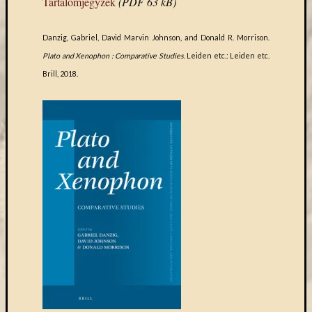
Tartalomjegyzék
(PDF 63 kB)
eBooks
on
Deman
Danzig, Gabriel, David Marvin Johnson, and Donald R. Morrison.
szolgál
Plato and Xenophon : Comparative Studies
. Leiden etc.: Leiden etc.
(2)
Brill, 2018.
Egyéb
(327)
Elektro
forráso
(71)
Felmér
(4)
Hírek
(206)
Könyva
(13)
Közöss
web
(1)
Kurzus