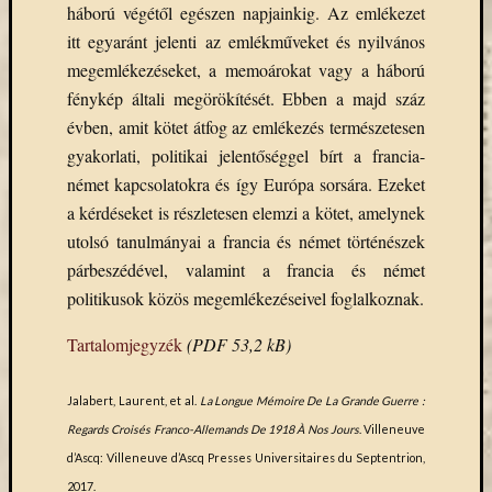
háború végétől egészen napjainkig. Az emlékezet
Arcképcs
itt egyaránt jelenti az emlékműveket és nyilvános
Arcanum
biblio
megemlékezéseket, a memoárokat vagy a háború
Brill
fénykép általi megörökítését. Ebben a majd száz
BTL
évben, amit kötet átfog az emlékezés természetesen
CEEOL
gyakorlati, politikai jelentőséggel bírt a francia-
covid-
német kapcsolatokra és így Európa sorsára. Ezeket
19
a kérdéseket is részletesen elemzi a kötet, amelynek
ebsco
utolsó tanulmányai a francia és német történészek
eduID
párbeszédével, valamint a francia és német
EISZ
politikusok közös megemlékezéseivel foglalkoznak.
Erdélyi
Múzeum
Tartalomjegyzék
(PDF 53,2 kB)
Egyesület
esem
felhívás
Jalabert, Laurent, et al.
La Longue Mémoire De La Grande Guerre :
Gale
Regards Croisés Franco-Allemands De 1918 À Nos Jours
. Villeneuve
JSTOR
d’Ascq: Villeneuve d’Ascq Presses Universitaires du Septentrion,
kapcsolat
2017.