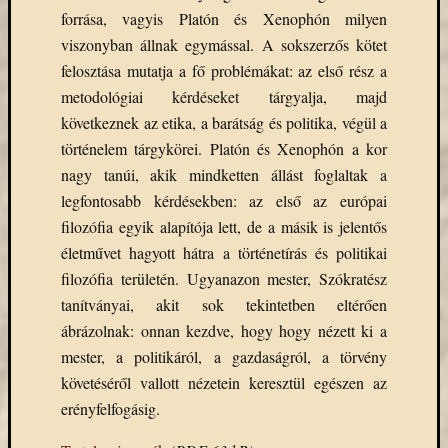
Email
forrása, vagyis Platón és Xenophón milyen
cím
viszonyban állnak egymással. A sokszerzős kötet
F
felosztása mutatja a fő problémákat: az első rész a
e
l
metodológiai kérdéseket tárgyalja, majd
i
következnek az etika, a barátság és politika, végül a
r
a
történelem tárgykörei. Platón és Xenophón a kor
t
k
nagy tanúi, akik mindketten állást foglaltak a
o
legfontosabb kérdésekben: az első az európai
z
á
filozófia egyik alapítója lett, de a másik is jelentős
s
életművet hagyott hátra a történetírás és politikai
filozófia területén. Ugyanazon mester, Szókratész
tanítványai, akit sok tekintetben eltérően
Archívu
ábrázolnak: onnan kezdve, hogy hogy nézett ki a
Archívum
mester, a politikáról, a gazdaságról, a törvény
követéséről vallott nézetein keresztül egészen az
erényfelfogásig.
Kategóri