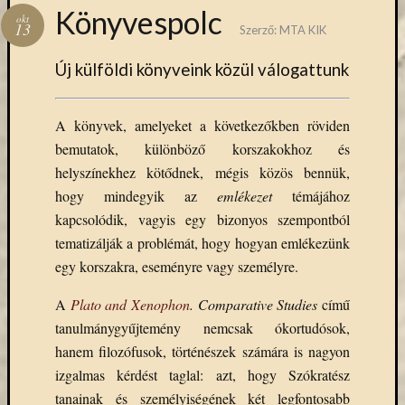
Hírlevél
Könyvespolc
okt
emailben
13
Szerző:
MTA KIK
Új külföldi könyveink közül válogattunk
Kérjük,
adja
meg
A könyvek, amelyeket a következőkben röviden
email
címét,
bemutatok, különböző korszakokhoz és
ha
helyszínekhez kötődnek, mégis közös bennük,
ezentúl
hogy mindegyik az
emlékezet
témájához
emailben
kapcsolódik, vagyis egy bizonyos szempontból
szeretne
tematizálják a problémát, hogy hogyan emlékezünk
értesülni
egy korszakra, eseményre vagy személyre.
az
MTA
A
Plato and Xenophon
. Comparative Studies
című
KIK
aktuális
tanulmánygyűjtemény nemcsak ókortudósok,
híreiről,
hanem filozófusok, történészek számára is nagyon
eseményeir
izgalmas kérdést taglal: azt, hogy Szókratész
szolgáltatá
tanainak és személyiségének két legfontosabb