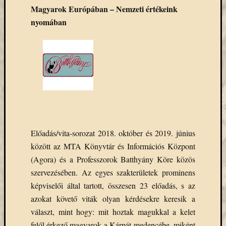
Email
Magyarok Európában – Nemzeti értékeink
cím
nyomában
F
e
l
i
r
a
t
k
o
z
á
s
Előadás/vita-sorozat 2018. október és 2019. június
között az MTA Könyvtár és Információs Központ
(Agora) és a Professzorok Batthyány Köre közös
Archívu
szervezésében. Az egyes szakterületek prominens
Archívum
képviselői által tartott, összesen 23 előadás, s az
azokat követő viták olyan kérdésekre keresik a
Kategóri
választ, mint hogy: mit hoztak magukkal a kelet
felől érkező magyarok a Kárpát-medencébe, miként