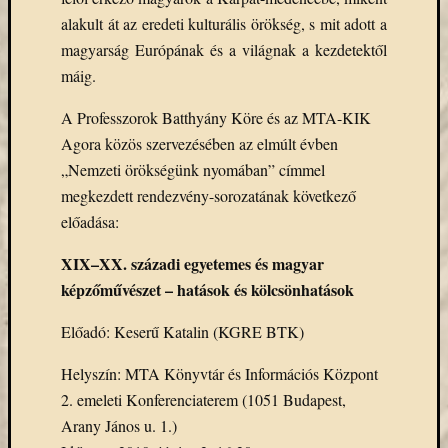
eBooks
alakult át az eredeti kulturális örökség, s mit adott a
on
magyarság Európának és a világnak a kezdetektől
Deman
máig.
szolgál
(2)
A Professzorok Batthyány Köre és az MTA-KIK
Egyéb
(327)
Agora közös szervezésében az elmúlt évben
Elektro
„Nemzeti örökségünk nyomában” címmel
forráso
megkezdett rendezvény-sorozatának következő
(71)
előadása:
Felmér
(4)
XIX–XX. századi egyetemes és magyar
Hírek
képzőművészet – hatások és kölcsönhatások
(206)
Könyva
Előadó: Keserű Katalin (KGRE BTK)
(13)
Közöss
Helyszín: MTA Könyvtár és Információs Központ
web
2. emeleti Konferenciaterem (1051 Budapest,
(1)
Arany János u. 1.)
Kurzus