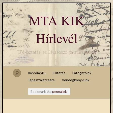
MTA KIK
Hírlevél
Tájékoztatási és Olvasószolgálatunk blogja
Impromptu
Kutatás
Látogatóink
Tapasztalatcsere
Vendégkönyvünk
Bookmark the
permalink
.