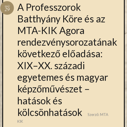
Hírlevél
A Professzorok
máj
emailben
29
Batthyány Köre és az
Kérjük,
MTA-KIK Agora
adja
meg
rendezvénysorozatának
email
címét,
következő előadása:
ha
ezentúl
XIX–XX. századi
emailben
szeretne
egyetemes és magyar
értesülni
az
képzőművészet –
MTA
KIK
hatások és
aktuális
híreiről,
kölcsönhatások
Szerző:
MTA
eseményeir
szolgáltatá
KIK