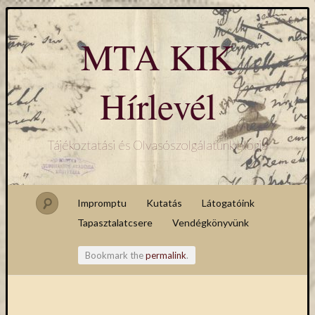
MTA KIK
Hírlevél
Tájékoztatási és Olvasószolgálatunk blogja
Impromptu
Kutatás
Látogatóink
Tapasztalatcsere
Vendégkönyvünk
Bookmark the
permalink
.