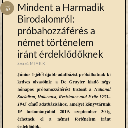
Hírlevél
Mindent a Harmadik
máj
emailben
30
Birodalomról:
Kérjük,
próbahozzáférés a
adja
meg
német történelem
email
címét,
iránt érdeklődőknek
ha
ezentúl
Szerző:
MTA KIK
emailben
szeretne
Június 1-jétől újabb adatbázist próbálhatnak ki
értesülni
kedves olvasóink: a De Gruyter kiadó négy
az
hónapos próbahozzáférést biztosít a
National
MTA
Socialism, Holocaust, Resistance and Exile 1933–
KIK
című adatbázisához, amelyet könyvtárunk
aktuális
1945
híreiről,
IP tartományából 2019. szeptember 30-ig
eseményeir
érhetnek el a német történelem iránt
szolgáltatá
érdeklődök.