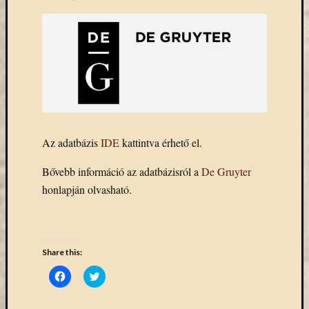
könyv
a
Keleti
Gyűjte
(49)
Új
beszerz
magyar
könyv
Az adatbázis
IDE
kattintva érhető el.
(26)
Bővebb információ az adatbázisról a
De Gruyter
honlapján olvasható.
Címkék
"De
Gruyter"
#ruhatárvan
Share this:
adatbá
Click
Click
agora
to
to
share
share
on
on
Akadémi