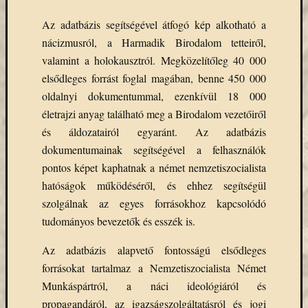
Email
Az adatbázis segítségével átfogó kép alkotható a
cím
nácizmusról, a Harmadik Birodalom tetteiről,
F
e
valamint a holokausztról. Megközelítőleg 40 000
l
i
elsődleges forrást foglal magában, benne 450 000
r
oldalnyi dokumentummal, ezenkívül 18 000
a
t
életrajzi anyag található meg a Birodalom vezetőiről
k
o
és áldozatairól egyaránt. Az adatbázis
z
dokumentumainak segítségével a felhasználók
á
s
pontos képet kaphatnak a német nemzetiszocialista
hatóságok működéséről, és ehhez segítségül
szolgálnak az egyes forrásokhoz kapcsolódó
Archívu
tudományos bevezetők és esszék is.
Archívum
Az adatbázis alapvető fontosságú elsődleges
forrásokat tartalmaz a Nemzetiszocialista Német
Munkáspártról, a náci ideológiáról és
Kategóri
propagandáról, az igazságszolgáltatásról és jogi