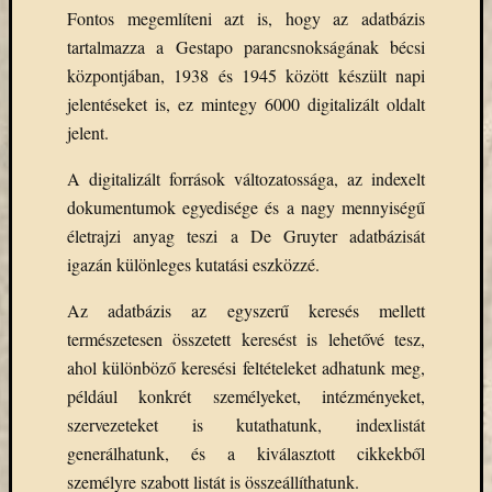
(7)
Fontos megemlíteni azt is, hogy az adatbázis
Primo
tartalmazza a Gestapo parancsnokságának bécsi
(7)
Próbah
központjában, 1938 és 1945 között készült napi
(81)
jelentéseket is, ez mintegy 6000 digitalizált oldalt
Ráday
jelent.
Könyvt
(2)
A digitalizált források változatossága, az indexelt
Rendez
dokumentumok egyedisége és a nagy mennyiségű
(253)
életrajzi anyag teszi a De Gruyter adatbázisát
Távoli
igazán különleges kutatási eszközzé.
elérés
(3)
Az adatbázis az egyszerű keresés mellett
Új
természetesen összetett keresést is lehetővé tesz,
beszerz
külföld
ahol különböző keresési feltételeket adhatunk meg,
könyv
például konkrét személyeket, intézményeket,
(123)
szervezeteket is kutathatunk, indexlistát
Új
generálhatunk, és a kiválasztott cikkekből
beszerz
személyre szabott listát is összeállíthatunk.
külföld