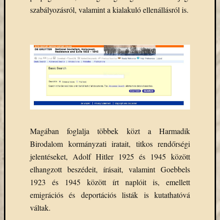
eBooks
szabályozásról, valamint a kialakuló ellenállásról is.
on
Deman
szolgál
(2)
Egyéb
(327)
Elektro
forráso
(71)
Felmér
(4)
Magában foglalja többek közt a Harmadik
Hírek
Birodalom kormányzati iratait, titkos rendőrségi
(206)
Könyva
jelentéseket, Adolf Hitler 1925 és 1945 között
(13)
elhangzott beszédeit, írásait, valamint Goebbels
Közöss
1923 és 1945 között írt naplóit is, emellett
web
emigrációs és deportációs listák is kutathatóvá
(1)
váltak.
Kurzus