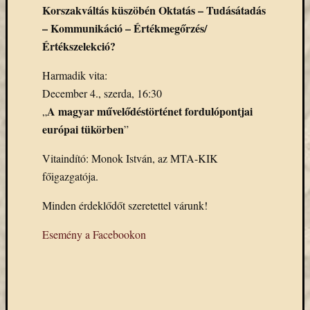
Korszakváltás küszöbén Oktatás – Tudásátadás
Email
cím
– Kommunikáció – Értékmegőrzés/
F
Értékszelekció?
e
l
Harmadik vita:
i
r
December 4., szerda, 16:30
a
t
A magyar művelődéstörténet fordulópontjai
„
k
európai tükörben
”
o
z
á
Vitaindító: Monok István, az MTA-KIK
s
főigazgatója.
Minden érdeklődőt szeretettel várunk!
Archívu
Esemény a Facebookon
Archívum
Kategóri