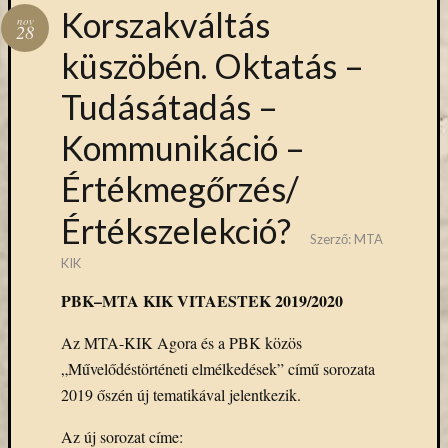
Hírlevél
Korszakváltás
nov
emailben
28
küszöbén. Oktatás –
Kérjük,
Tudásátadás –
adja
meg
Kommunikáció –
email
címét,
Értékmegőrzés/
ha
ezentúl
Értékszelekció?
emailben
Szerző:
MTA
szeretne
KIK
értesülni
az
PBK–MTA KIK VITAESTEK 2019/2020
MTA
KIK
Az MTA-KIK Agora és a PBK közös
aktuális
„Művelődéstörténeti elmélkedések” című sorozata
híreiről,
2019 őszén új tematikával jelentkezik.
eseményeir
szolgáltatá
Az új sorozat címe: