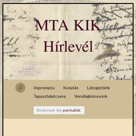
MTA KIK
Hírlevél
Tájékoztatási és Olvasószolgálatunk blogja
Impromptu
Kutatás
Látogatóink
Tapasztalatcsere
Vendégkönyvünk
Bookmark the
permalink
.