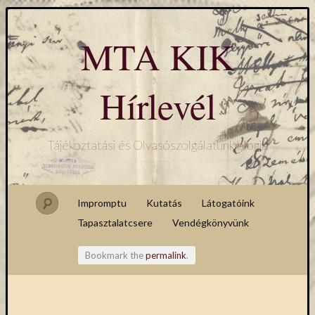
MTA KIK
Hírlevél
Tájékoztatási és Olvasószolgálatunk blogja
Impromptu
Kutatás
Látogatóink
Tapasztalatcsere
Vendégkönyvünk
Bookmark the
permalink
.