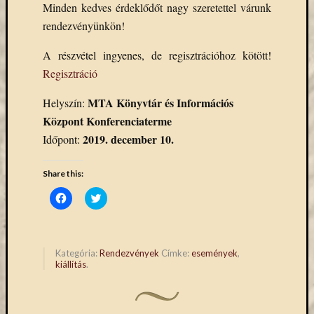
eBooks
Minden kedves érdeklődőt nagy szeretettel várunk
on
rendezvényünkön!
Deman
szolgál
A részvétel ingyenes, de regisztrációhoz kötött!
(2)
Regisztráció
Egyéb
(327)
MTA Könyvtár és Információs
Helyszín:
Elektro
Központ Konferenciaterme
forráso
2019. december 10.
Időpont:
(71)
Felmér
Share this:
(4)
Hírek
Click
Click
to
to
(206)
share
share
Könyva
on
on
Facebook
Twitter
(13)
(Opens
(Opens
in
in
Közöss
Kategória:
Rendezvények
Címke:
események
,
new
new
kiállítás
.
web
window)
window)
(1)
Kurzus