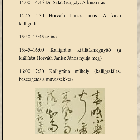
14:00–14:45 Dr. Salát Gergely: A kínai írás
Email
cím
14:45–15:30 Horváth Janisz János: A kínai
F
kalligráfia
e
l
i
15:30–15:45 szünet
r
a
t
15:45–16:00 Kalligráfia kiállításmegnyitó (a
k
kiállítást Horváth Janisz János nyitja meg)
o
z
á
16:00–17:30 Kalligráfia műhely (kalligrafálás,
s
beszélgetés a művészekkel)
Archívu
Archívum
Kategóri