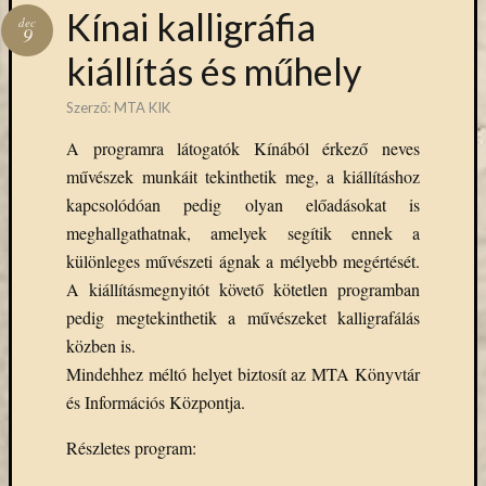
Hírlevél
Kínai kalligráfia
dec
emailben
9
kiállítás és műhely
Kérjük,
adja
Szerző:
MTA KIK
meg
A programra látogatók Kínából érkező neves
email
művészek munkáit tekinthetik meg, a kiállításhoz
címét,
ha
kapcsolódóan pedig olyan előadásokat is
ezentúl
meghallgathatnak, amelyek segítik ennek a
emailben
különleges művészeti ágnak a mélyebb megértését.
szeretne
A kiállításmegnyitót követő kötetlen programban
értesülni
pedig megtekinthetik a művészeket kalligrafálás
az
közben is.
MTA
KIK
Mindehhez méltó helyet biztosít az MTA Könyvtár
aktuális
és Információs Központja.
híreiről,
eseményeir
Részletes program:
szolgáltatá