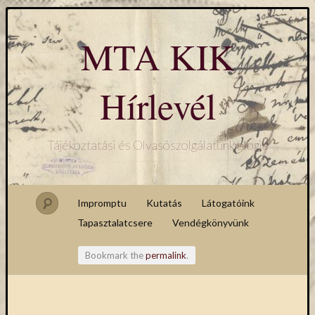
MTA KIK
Hírlevél
Tájékoztatási és Olvasószolgálatunk blogja
Impromptu
Kutatás
Látogatóink
Tapasztalatcsere
Vendégkönyvünk
Bookmark the
permalink
.