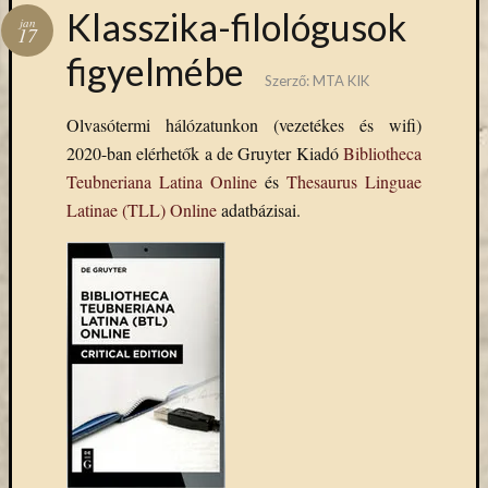
Hírlevél
Klasszika-filológusok
jan
emailben
17
figyelmébe
Szerző:
MTA KIK
Kérjük,
adja
Olvasótermi hálózatunkon (vezetékes és wifi)
meg
2020-ban elérhetők a de Gruyter Kiadó
Bibliotheca
email
címét,
Teubneriana Latina Online
és
Thesaurus Linguae
ha
Latinae (TLL) Online
adatbázisai.
ezentúl
emailben
szeretne
értesülni
az
MTA
KIK
aktuális
híreiről,
eseményeir
szolgáltatá