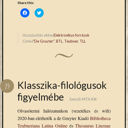
(7)
Share this:
Primo
Click
Click
(7)
to
to
Próbah
share
share
on
on
(81)
Facebook
Twitter
(Opens
(Opens
Ráday
in
in
Hozzászólás ehhez
Elektronikus források
Könyvt
new
new
Címke
"De Gruyter"
,
BTL
,
Teubner
,
TLL
window)
window)
(2)
Rendez
(253)
Távoli
elérés
(3)
Klasszika-filológusok
Új
jan
17
beszerz
figyelmébe
külföld
Szerző:
MTA KIK
könyv
(123)
Olvasótermi hálózatunkon (vezetékes és wifi)
Új
2020-ban elérhetők a de Gruyter Kiadó
Bibliotheca
beszerz
Teubneriana Latina Online
és
Thesaurus Linguae
külföld