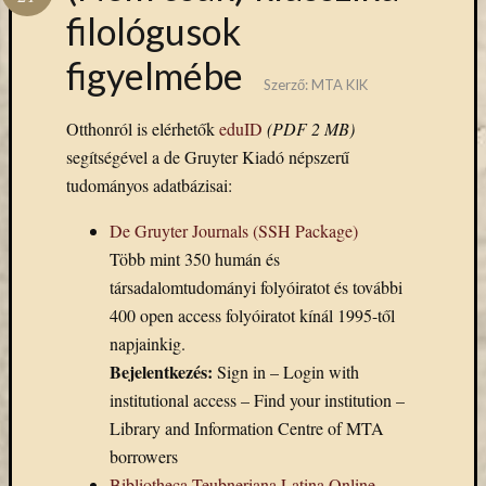
Hírlevél
filológusok
emailben
figyelmébe
Kérjük,
Szerző:
MTA KIK
adja
Otthonról is elérhetők
eduID
(PDF 2 MB)
meg
email
segítségével a de Gruyter Kiadó népszerű
címét,
tudományos adatbázisai:
ha
ezentúl
De Gruyter Journals (SSH Package)
emailben
Több mint 350 humán és
szeretne
társadalomtudományi folyóiratot és további
értesülni
400 open access folyóiratot kínál 1995-től
az
napjainkig.
MTA
KIK
Bejelentkezés:
Sign in – Login with
aktuális
institutional access – Find your institution –
híreiről,
Library and Information Centre of MTA
eseményeir
borrowers
szolgáltatá
Bibliotheca Teubneriana Latina Online