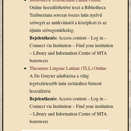
Email
Online hozzáférhetővé teszi a Bibliotheca
cím
Teubneriana sorozat összes latin nyelvű
F
szövegét az antikvitástól a középkori és az
e
l
újlatin szövegemlékekig.
i
r
Bejelentkezés:
Access content – Log in –
a
Connect via Institution – Find your institution
t
k
– Library and Information Centre of MTA
o
borrowers
z
á
Thesaurus Linguae Latinae (TLL) Online
s
A De Gruyter adatbázisa a világ
legrészletesebb latin szótárához biztosít
hozzáférést.
Archívu
Bejelentkezés:
Access content – Log in –
Archívum
Connect via Institution – Find your institution
– Library and Information Centre of MTA
borrowers
Kategóri