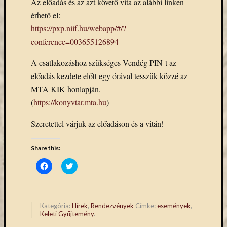
Az előadás és az azt követő vita az alábbi linken
eBooks
érhető el:
on
Deman
https://pxp.niif.hu/webapp/#/?
szolgál
conference=003655126894
(2)
Egyéb
A csatlakozáshoz szükséges Vendég PIN-t az
(327)
előadás kezdete előtt egy órával tesszük közzé az
Elektro
MTA KIK honlapján.
forráso
(
https://konyvtar.mta.hu
)
(71)
Felmér
Szeretettel várjuk az előadáson és a vitán!
(4)
Hírek
Share this:
(206)
Könyva
Click
Click
to
to
(13)
share
share
Közöss
on
on
Facebook
Twitter
web
(Opens
(Opens
in
in
(1)
Kategória:
Hírek
,
Rendezvények
Címke:
események
,
new
new
Keleti Gyűjtemény
.
Kurzus
window)
window)