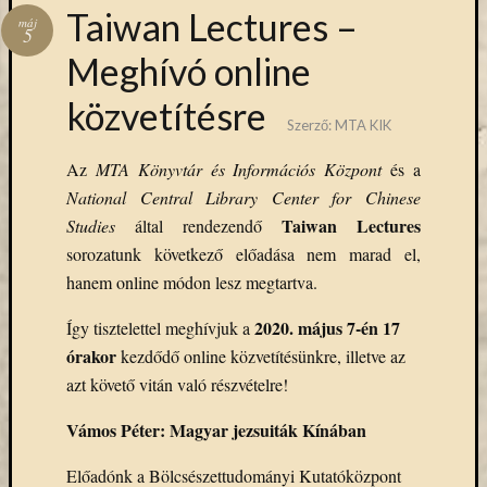
Hírlevél
Taiwan Lectures –
máj
emailben
5
Meghívó online
Kérjük,
közvetítésre
adja
Szerző:
MTA KIK
meg
email
Az
MTA Könyvtár és Információs Központ
és a
címét,
National Central Library Center for Chinese
ha
Taiwan Lectures
Studies
által rendezendő
ezentúl
emailben
sorozatunk következő előadása nem marad el,
szeretne
hanem online módon lesz megtartva.
értesülni
az
2020. május 7-én 17
Így tisztelettel meghívjuk a
MTA
órakor
kezdődő online közvetítésünkre, illetve az
KIK
azt követő vitán való részvételre!
aktuális
híreiről,
Vámos Péter: Magyar jezsuiták Kínában
eseményeir
szolgáltatá
Előadónk a Bölcsészettudományi Kutatóközpont