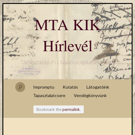
MTA KIK
Hírlevél
Tájékoztatási és Olvasószolgálatunk blogja
Impromptu
Kutatás
Látogatóink
Tapasztalatcsere
Vendégkönyvünk
Bookmark the
permalink
.