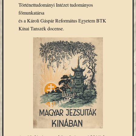
Email
Történettudományi Intézet tudományos
cím
főmunkatársa
F
és a Károli Gáspár Református Egyetem BTK
e
Kínai Tanszék docense.
l
i
r
a
t
k
o
z
á
s
Archívu
Archívum
Kategóri