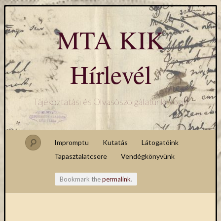
MTA KIK
Hírlevél
Tájékoztatási és Olvasószolgálatunk blogja
Impromptu
Kutatás
Látogatóink
Tapasztalatcsere
Vendégkönyvünk
Bookmark the
permalink
.