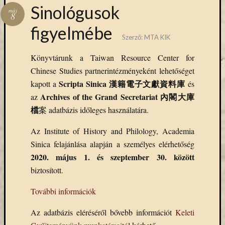
Hírlevél
Sinológusok
máj
emailben
8
figyelmébe
Szerző:
MTA KIK
Kérjük,
adja
Könyvtárunk a Taiwan Resource Center for
meg
Chinese Studies partnerintézményeként lehetőséget
email
címét,
Scripta Sinica 漢籍電子文獻資料庫
kapott a
és
ha
Archives of the Grand Secretariat 內閣大庫
az
ezentúl
檔
案 adatbázis időleges használatára.
emailben
szeretne
Az Institute of History and Philology, Academia
értesülni
Sinica felajánlása alapján a személyes elérhetőség
az
2020. május 1. és szeptember 30. között
MTA
biztosított.
KIK
aktuális
További információk
híreiről,
eseményeir
Az adatbázis eléréséről bővebb információt
Keleti
szolgáltatá