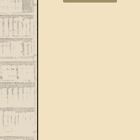
Bejegyzések navigáció