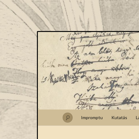
Impromptu
Kutatás
L