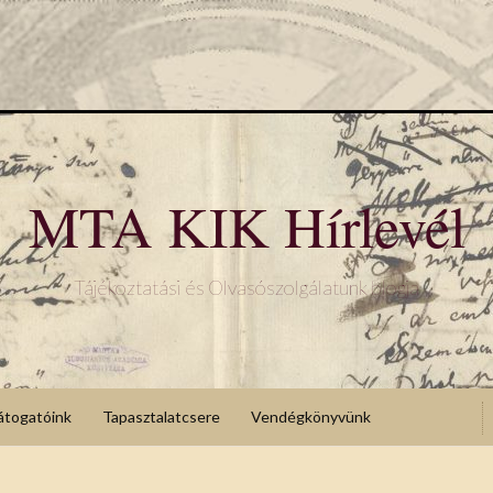
MTA KIK Hírlevél
Tájékoztatási és Olvasószolgálatunk blogja
átogatóink
Tapasztalatcsere
Vendégkönyvünk