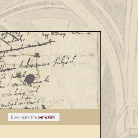
Bookmark the
permalink
.