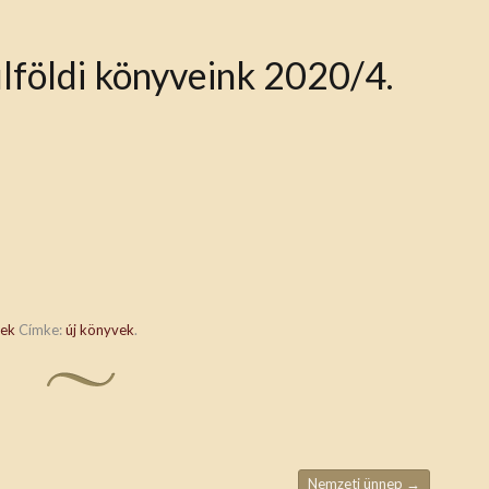
lföldi könyveink 2020/4.
vek
Címke:
új könyvek
.
Nemzeti ünnep
→