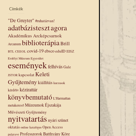
Címkék
"De Gruyter"
#ruhatárvan!
adatbázisteszt
agora
Akadémikus Arcképcsarnok
biblioterápia
Brill
Arcanum
covid-19
ebsco
eduID
EISZ
BTL
CEEOL
Erdélyi Múzeum Egyesület
események
felhívás
Gale
Keleti
kapcsolat
JSTOR
Gyűjtemény
kiállítás
kurzusok
kézirattár
kérdőív
könyvbemutató
L'Harmattan
Múzeumok Éjszakája
metakereső
Művészeti Gyűjtemény
nyitvatartás
nyári szünet
oktatás
Open Access
online katalógus
Professzorok Batthyány Köre
palgrave