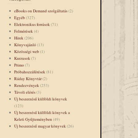
eBooks on Demand szolgáltatás
(2)
Egyéb
(327)
Elektronikus források
(71)
Felmérések
(4)
Hírek
(206)
Könyvajánló
(13)
Közösségi web
(1)
Kurzusok
(7)
Primo
(7)
Próbahozzáférések
(81)
Ráday Könyvtár
(2)
Rendezvények
(253)
Távoli elérés
(3)
Új beszerzésű külföldi könyvek
(123)
Új beszerzésű külföldi könyvek a
Keleti Gyűjteményben
(49)
Új beszerzésű magyar könyvek
(26)