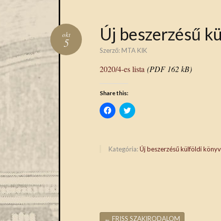
Új beszerzésű kü
okt
5
Szerző:
MTA KIK
2020/4-es lista
(PDF 162 kB)
Share this:
Click
Click
to
to
share
share
on
on
Facebook
Twitter
(Opens
(Opens
in
in
Kategória:
Új beszerzésű külföldi köny
new
new
window)
window)
←
FRISS SZAKIRODALOM