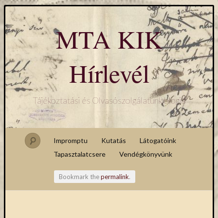
MTA KIK
Hírlevél
Tájékoztatási és Olvasószolgálatunk blogja
Impromptu
Kutatás
Látogatóink
Tapasztalatcsere
Vendégkönyvünk
Bookmark the
permalink
.