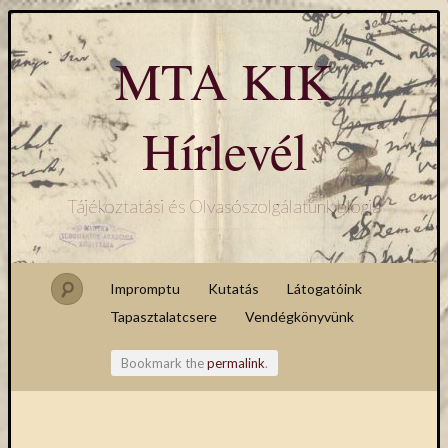
MTA KIK
Hírlevél
Tájékoztatási és Olvasószolgálatunk blogja
Impromptu
Kutatás
Látogatóink
Tapasztalatcsere
Vendégkönyvünk
Bookmark the
permalink
.