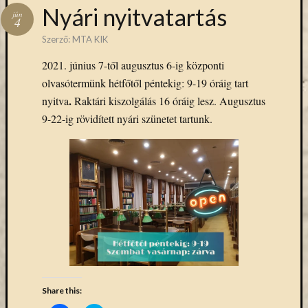
Hírlevél
Nyári nyitvatartás
jún
emailben
4
Szerző:
MTA KIK
Kérjük,
2021. június 7-től augusztus 6-ig központi
adja
olvasótermünk hétfőtől péntekig: 9-19 óráig tart
meg
email
.
nyitva
Raktári kiszolgálás 16 óráig lesz. Augusztus
címét,
9-22-ig rövidített nyári szünetet tartunk.
ha
ezentúl
emailben
szeretne
értesülni
az
MTA
KIK
aktuális
híreiről,
eseményeir
Share this:
szolgáltatá