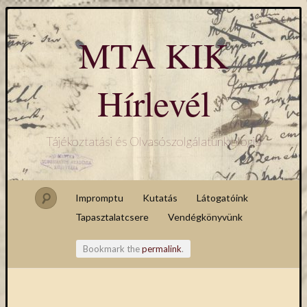
MTA KIK
Hírlevél
Tájékoztatási és Olvasószolgálatunk blogja
Impromptu
Kutatás
Látogatóink
Tapasztalatcsere
Vendégkönyvünk
Bookmark the
permalink
.