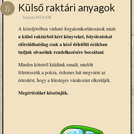
Hírlevél
Külső raktári anyagok
jún
emailben
11
Szerző:
MTA KIK
Kérjük,
A közeljövőben várható forgalomkorlátozások miatt
adja
a külső raktárból kért könyveket, folyóiratokat
meg
email
előreláthatólag csak a késő délelőtti órákban
címét,
tudjuk olvasóink rendelkezésére bocsátani
.
ha
ezentúl
Minden kötetről küldünk emailt, mielőtt
emailben
félretesszük a polcra, érdemes hát megvárni az
szeretne
értesítést, hogy a felesleges várakozást elkerüljék.
értesülni
az
Megértésüket köszönjük.
MTA
KIK
aktuális
híreiről,
eseményeir
szolgáltatá