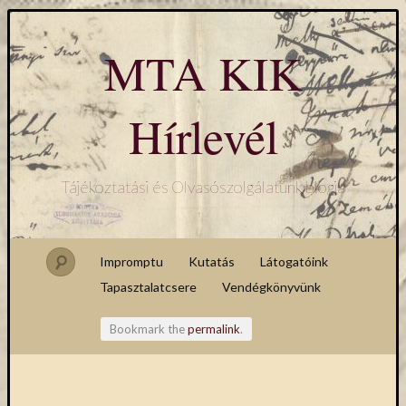
MTA KIK
Hírlevél
Tájékoztatási és Olvasószolgálatunk blogja
Impromptu
Kutatás
Látogatóink
Tapasztalatcsere
Vendégkönyvünk
Bookmark the
permalink
.