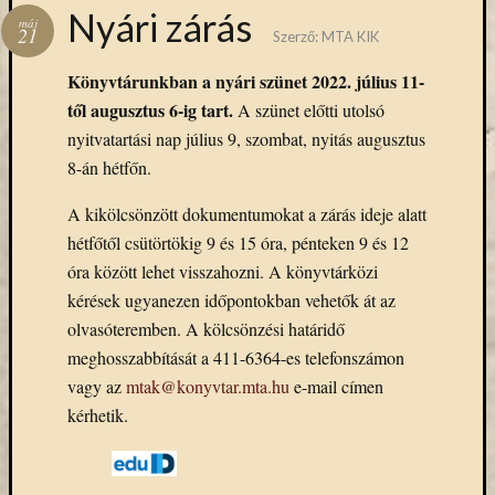
Hírlevél
Nyári zárás
máj
emailben
21
Szerző:
MTA KIK
Könyvtárunkban a nyári szünet 2022. július 11-
Kérjük,
től augusztus 6-ig tart.
adja
A szünet előtti utolsó
meg
nyitvatartási nap július 9, szombat, nyitás augusztus
email
8-án hétfőn.
címét,
ha
A kikölcsönzött dokumentumokat a zárás ideje alatt
ezentúl
hétfőtől csütörtökig 9 és 15 óra, pénteken 9 és 12
emailben
óra között lehet visszahozni. A könyvtárközi
szeretne
kérések ugyanezen időpontokban vehetők át az
értesülni
az
olvasóteremben. A kölcsönzési határidő
MTA
meghosszabbítását a 411-6364-es telefonszámon
KIK
vagy az
mtak@konyvtar.mta.hu
e-mail címen
aktuális
kérhetik.
híreiről,
eseményeir
szolgáltatá