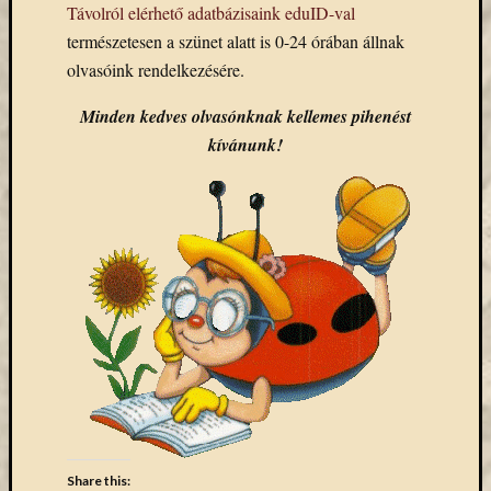
Távolról elérhető adatbázisaink
eduID-val
Email
cím
természetesen a szünet alatt is 0-24 órában állnak
F
olvasóink rendelkezésére.
e
l
Minden kedves olvasónknak kellemes pihenést
i
r
kívánunk!
a
t
k
o
z
á
s
Archívu
Archívum
Kategóri
Share this: