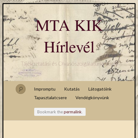
MTA KIK
Hírlevél
Tájékoztatási és Olvasószolgálatunk blogja
Impromptu
Kutatás
Látogatóink
Tapasztalatcsere
Vendégkönyvünk
Bookmark the
permalink
.