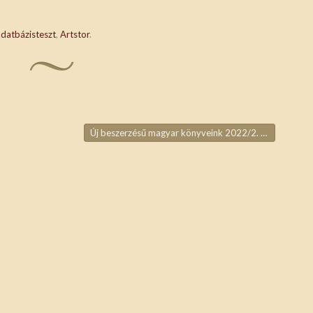
adatbázisteszt
,
Artstor
.
Új beszerzésű magyar könyveink 2022/2.
→
ja