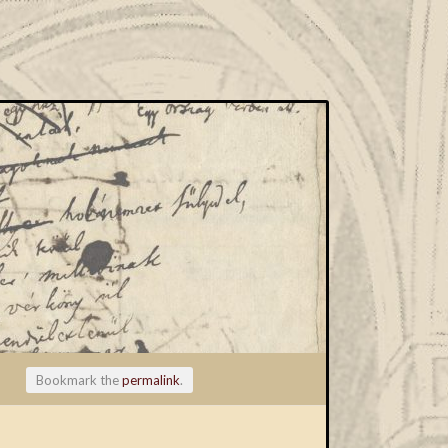
Bookmark the
permalink
.