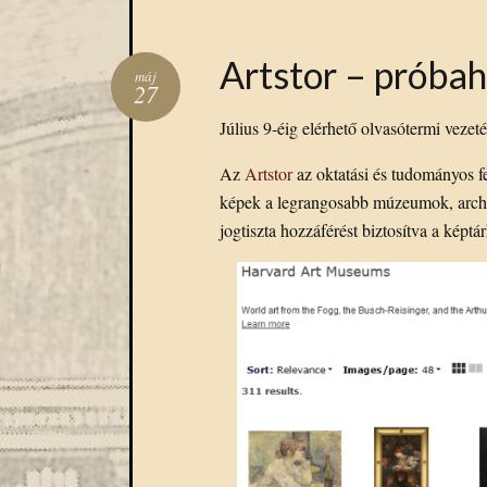
Artstor – próba
máj
27
Július 9-éig elérhető olvasótermi veze
Az
Artstor
az oktatási és tudományos f
képek a legrangosabb múzeumok, arch
jogtiszta hozzáférést biztosítva a képtá