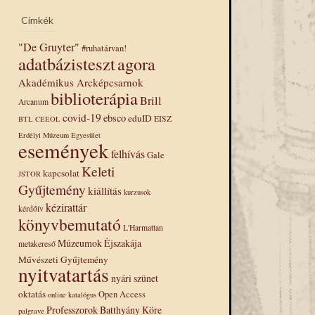
Címkék
"De Gruyter"
#ruhatárvan!
adatbázisteszt
agora
Akadémikus Arcképcsarnok
biblioterápia
Brill
Arcanum
covid-19
ebsco
eduID
EISZ
BTL
CEEOL
Erdélyi Múzeum Egyesület
események
felhívás
Gale
Keleti
kapcsolat
JSTOR
Gyűjtemény
kiállítás
kurzusok
kézirattár
kérdőív
könyvbemutató
L'Harmattan
Múzeumok Éjszakája
metakereső
Művészeti Gyűjtemény
nyitvatartás
nyári szünet
oktatás
Open Access
online katalógus
Professzorok Batthyány Köre
palgrave