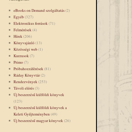
eBooks on Demand szolgáltatás
(2)
Egyéb
(327)
Elektronikus források
(71)
Felmérések
(4)
Hírek
(206)
Könyvajánló
(13)
Közösségi web
(1)
Kurzusok
(7)
Primo
(7)
Próbahozzáférések
(81)
Ráday Könyvtár
(2)
Rendezvények
(253)
Távoli elérés
(3)
Új beszerzésű külföldi könyvek
(123)
Új beszerzésű külföldi könyvek a
Keleti Gyűjteményben
(49)
Új beszerzésű magyar könyvek
(26)