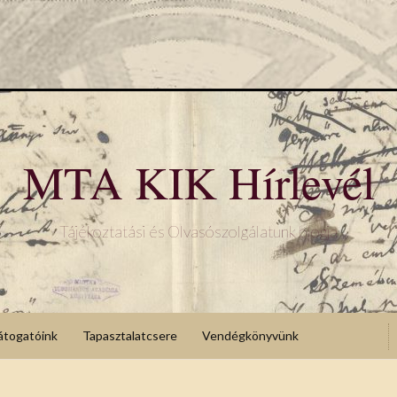
MTA KIK Hírlevél
Tájékoztatási és Olvasószolgálatunk blogja
átogatóink
Tapasztalatcsere
Vendégkönyvünk