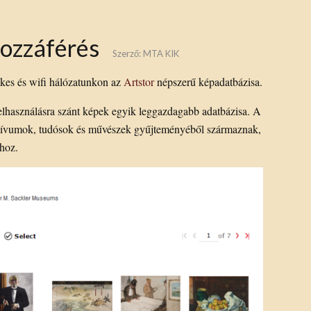
hozzáférés
Szerző:
MTA KIK
tékes és wifi hálózatunkon az
Artstor
népszerű képadatbázisa.
elhasználásra szánt képek egyik leggazdagabb adatbázisa.
A
ívumok, tudósok és művészek gyűjteményéből származnak,
rhoz.