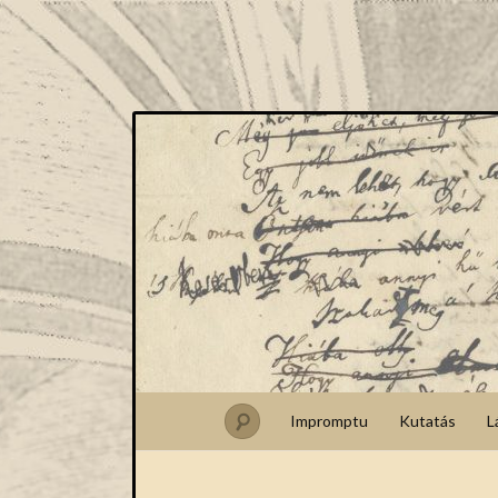
Impromptu
Kutatás
L