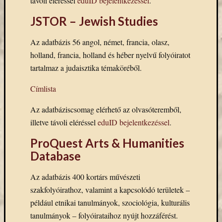
távoli eléréssel
eduID bejelentkezéssel
.
eBooks
on
JSTOR – Jewish Studies
Deman
szolgál
Az adatbázis 56 angol, német, francia, olasz,
(2)
holland, francia, holland és héber nyelvű folyóiratot
Egyéb
tartalmaz a judaisztika témaköréből.
(327)
Elektro
Címlista
forráso
(71)
Az adatbáziscsomag elérhető az olvasóteremből,
Felmér
illetve távoli eléréssel
eduID bejelentkezéssel
.
(4)
Hírek
ProQuest Arts & Humanities
(206)
Dat
abase
Könyva
(13)
Az adatbázis 400 kortárs művészeti
Közöss
szakfolyóirathoz, valamint a kapcsolódó területek –
web
(1)
például etnikai tanulmányok, szociológia, kulturális
Kurzus
tanulmányok – folyóirataihoz nyújt hozzáférést.