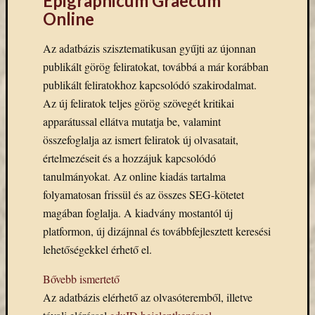
Epigraphicum Graecum
Email
Online
cím
F
Az adatbázis szisztematikusan gyűjti az újonnan
e
l
publikált görög feliratokat, továbbá a már korábban
i
publikált feliratokhoz kapcsolódó szakirodalmat.
r
a
Az új feliratok teljes görög szövegét kritikai
t
apparátussal ellátva mutatja be, valamint
k
o
összefoglalja az ismert feliratok új olvasatait,
z
á
értelmezéseit és a hozzájuk kapcsolódó
s
tanulmányokat. Az online kiadás tartalma
folyamatosan frissül és az összes SEG-kötetet
magában foglalja. A kiadvány mostantól új
Archívu
platformon, új dizájnnal és továbbfejlesztett keresési
Archívum
lehetőségekkel érhető el.
Bővebb ismertető
Kategóri
Az adatbázis elérhető az olvasóteremből, illetve