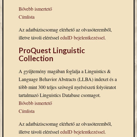
(7)
Primo
Bővebb ismertető
(7)
Címlista
Próbah
(81)
Az adatbáziscsomag elérhető az olvasóteremből,
Ráday
illetve távoli eléréssel
eduID bejelentkezéssel
.
Könyvt
(2)
ProQuest Linguistic
Rendez
Collection
(253)
Távoli
A gyűjtemény magában foglalja a Linguistics &
elérés
Language Behavior Abstracts (LLBA) indexet és a
(3)
több mint 300 teljes szövegű nyelvészeti folyóiratot
Új
beszerz
tartalmazó Linguistics Database csomagot.
külföld
Bővebb ismertető
könyv
Címlista
(123)
Új
Az adatbáziscsomag elérhető az olvasóteremből,
beszerz
illetve távoli eléréssel
eduID bejelentkezéssel
.
külföld