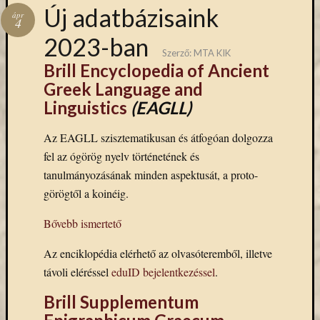
Hírlevél
Új adatbázisaink
ápr
emailben
4
2023-ban
Szerző:
MTA KIK
Kérjük,
Brill Encyclopedia of Ancient
adja
Greek Language and
meg
email
Linguistics
(EAGLL)
címét,
ha
Az EAGLL szisztematikusan és átfogóan dolgozza
ezentúl
fel az ógörög nyelv történetének és
emailben
tanulmányozásának minden aspektusát, a proto-
szeretne
görögtől a koinéig.
értesülni
az
Bővebb ismertető
MTA
KIK
Az enciklopédia elérhető az olvasóteremből, illetve
aktuális
távoli eléréssel
eduID bejelentkezéssel
.
híreiről,
eseményeir
Brill Supplementum
szolgáltatá