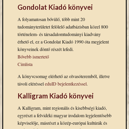
könyv
Gondolat Kiadó könyvei
a
Keleti
A folyamatosan bővülő, több mint 20
Gyűjte
tudományterületet felölelő adatbázisban közel 800
(49)
történelem- és társadalomtudományi kiadvány
Új
érhető el, ez a Gondolat Kiadó 1990 óta megjelent
beszerz
magyar
könyveinek döntő részét lefedi.
könyv
Bővebb ismertető
(26)
Címlista
A könyvcsomag elérhető az olvasóteremből, illetve
Címkék
távoli eléréssel
eduID bejelentkezéssel
.
"De
Kalligram Kiadó könyvei
Gruyter"
#ruhatárvan
A Kalligram, mint regionális és kisebbségi kiadó,
adatbá
egyrészt a felvidéki magyar irodalom legjelentősebb
agora
képviselője, másrészt a közép-európai kultúrák és
Akadémi