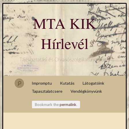
MTA KIK
Hírlevél
Tájékoztatási és Olvasószolgálatunk blogja
Impromptu
Kutatás
Látogatóink
Tapasztalatcsere
Vendégkönyvünk
Bookmark the
permalink
.