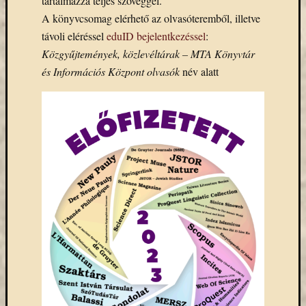
tartalmazza teljes szöveggel.
A könyvcsomag elérhető az olvasóteremből, illetve
távoli eléréssel
eduID bejelentkezéssel
:
Közgyűjtemények, közlevéltárak – MTA Könyvtár
és Információs Központ olvasók
név alatt