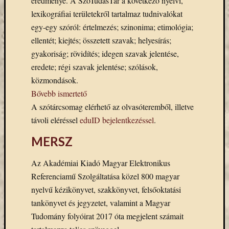
eredménye. A SzóTudásTár a következő nyelvi,
Open
lexikográfiai területekről tartalmaz tudnivalókat
Access
palgrave
egy-egy szóról: értelmezés; szinonima; etimológia;
Professzor
ellentét; kiejtés; összetett szavak; helyesírás;
Batthyány
gyakoriság; rövidítés; idegen szavak jelentése,
Köre
eredete; régi szavak jelentése; szólások,
ProQuest
közmondások.
TLL
Bővebb ismertető
Typotex
A szótárcsomag elérhető az olvasóteremből, illetve
Wiley
ökölógia
távoli eléréssel
eduID bejelentkezéssel
.
új
e-
MERSZ
forrás
új
Az Akadémiai Kiadó Magyar Elektronikus
Referenciamű Szolgáltatása közel 800 magyar
köny
nyelvű kézikönyvet, szakkönyvet, felsőoktatási
ünnep
tankönyvet és jegyzetet, valamint a Magyar
Tudomány folyóirat 2017 óta megjelent számait