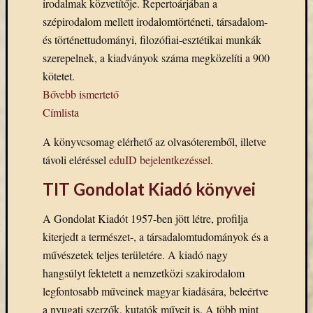
irodalmak közvetítője. Repertoárjában a
Arcképcs
szépirodalom mellett irodalomtörténeti, társadalom-
Arcanum
biblio
és történettudományi, filozófiai-esztétikai munkák
szerepelnek, a kiadványok száma megközelíti a 900
Brill
kötetet.
BTL
Bővebb ismertető
CEEOL
covid-
Címlista
19
ebsco
A könyvcsomag elérhető az olvasóteremből, illetve
eduID
távoli eléréssel
eduID bejelentkezéssel
.
EISZ
TIT Gondolat Kiadó könyvei
Erdélyi
Múzeum
A Gondolat Kiadót 1957-ben jött létre, profilja
Egyesület
esem
kiterjedt a természet-, a társadalomtudományok és a
művészetek teljes területére. A kiadó nagy
felhívás
hangsúlyt fektetett a nemzetközi szakirodalom
Gale
JSTOR
legfontosabb műveinek magyar kiadására, beleértve
kapcsolat
a nyugati szerzők, kutatók műveit is. A több mint