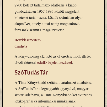
Keleti
2700 kötetet tartalmazó adatbázis a kiadó
Gyűjte
gondozásában 1957-1995 között megjelent
kiállítás
köteteket tartalmazza, köztük számtalan olyan
kurzusok
alapművet, amely a mai napig meghatározó
kérdőív
forrásnak számít a maga területén.
kézirattár
könyv
Bővebb ismertető
L'Harmattan
Címlista
metakereső
Múzeumo
A könyvcsomag elérhető az olvasóteremből, illetve
Éjszakája
távoli eléréssel
eduID bejelentkezéssel
.
Művészeti
Gyűjtemé
SzóTudásTár
nyitv
nyári
A Tinta Könyvkiadó szótárait tartalmazó adatbázis.
szünet
A SzóTudásTár a legnagyobb egynyelvű, magyar
oktatás
szótári adatbázis, a Tinta Könyvkiadó két évtizedes
online
lexikográfiai és informatikai munkájának
katalógus