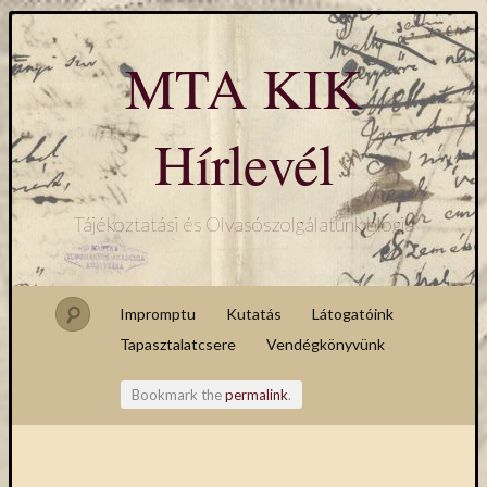
MTA KIK
Hírlevél
Tájékoztatási és Olvasószolgálatunk blogja
Impromptu
Kutatás
Látogatóink
Tapasztalatcsere
Vendégkönyvünk
Bookmark the
permalink
.