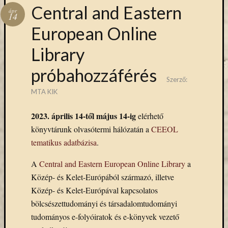
Hírlevél
Central and Eastern
ápr
emailben
14
European Online
Kérjük,
Library
adja
meg
próbahozzáférés
email
Szerző:
címét,
MTA KIK
ha
ezentúl
2023. április 14-től május 14-ig
elérhető
emailben
szeretne
könyvtárunk olvasótermi hálózatán a
CEEOL
értesülni
tematikus adatbázisa
.
az
MTA
A
Central and Eastern European Online Library
a
KIK
Közép- és Kelet-Európából származó, illetve
aktuális
Közép- és Kelet-Európával kapcsolatos
híreiről,
bölcsészettudományi és társadalomtudományi
eseményeir
tudományos e-folyóiratok és e-könyvek vezető
szolgáltatá