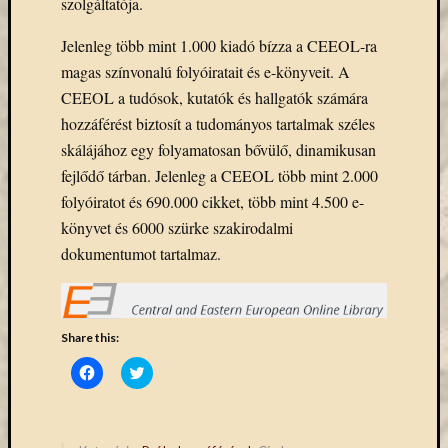
szolgáltatója.
Email
cím
Jelenleg több mint 1.000 kiadó bízza a CEEOL-ra
F
magas színvonalú folyóiratait és e-könyveit. A
e
l
CEEOL a tudósok, kutatók és hallgatók számára
i
hozzáférést biztosít a tudományos tartalmak széles
r
a
skálájához egy folyamatosan bővülő, dinamikusan
t
k
fejlődő tárban. Jelenleg a CEEOL több mint 2.000
o
folyóiratot és 690.000 cikket, több mint 4.500 e-
z
á
könyvet és 6000 szürke szakirodalmi
s
dokumentumot tartalmaz.
Archívu
Share this:
Archívum
Click
Click
to
to
share
share
on
on
Kategóri
Facebook
Twitter
(Opens
(Opens