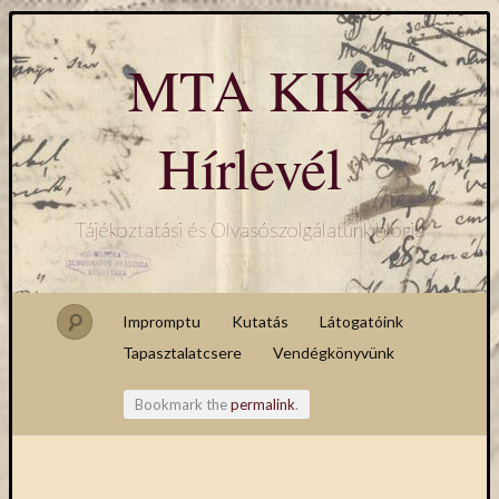
MTA KIK
Hírlevél
Tájékoztatási és Olvasószolgálatunk blogja
Impromptu
Kutatás
Látogatóink
Tapasztalatcsere
Vendégkönyvünk
Bookmark the
permalink
.