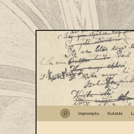
Impromptu
Kutatás
L