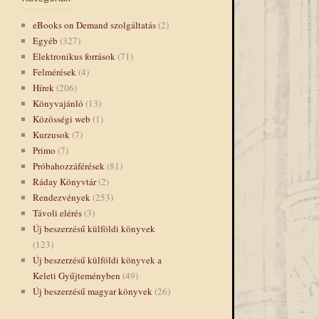
eBooks on Demand szolgáltatás
(2)
Egyéb
(327)
Elektronikus források
(71)
Felmérések
(4)
Hírek
(206)
Könyvajánló
(13)
Közösségi web
(1)
Kurzusok
(7)
Primo
(7)
Próbahozzáférések
(81)
Ráday Könyvtár
(2)
Rendezvények
(253)
Távoli elérés
(3)
Új beszerzésű külföldi könyvek
(123)
Új beszerzésű külföldi könyvek a
Keleti Gyűjteményben
(49)
Új beszerzésű magyar könyvek
(26)