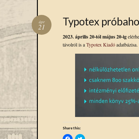
Typotex próbaho
ápr
21
2023. április 20-tól május 20-ig
elérhe
távolról is a
Typotex Kiadó
adatbázisa.
Share this:
Click
Click