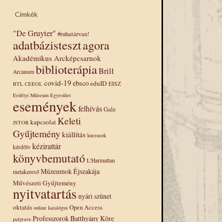
Címkék
"De Gruyter"
#ruhatárvan!
adatbázisteszt
agora
Akadémikus Arcképcsarnok
biblioterápia
Brill
Arcanum
covid-19
ebsco
eduID
EISZ
BTL
CEEOL
Erdélyi Múzeum Egyesület
események
felhívás
Gale
Keleti
kapcsolat
JSTOR
Gyűjtemény
kiállítás
kurzusok
kézirattár
kérdőív
könyvbemutató
L'Harmattan
Múzeumok Éjszakája
metakereső
Művészeti Gyűjtemény
nyitvatartás
nyári szünet
oktatás
Open Access
online katalógus
Professzorok Batthyány Köre
palgrave