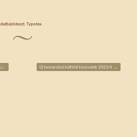
adatbázisteszt
,
Typotex
.
és
Új beszerzésű külföldi könyveink 2023/4.
→
ja