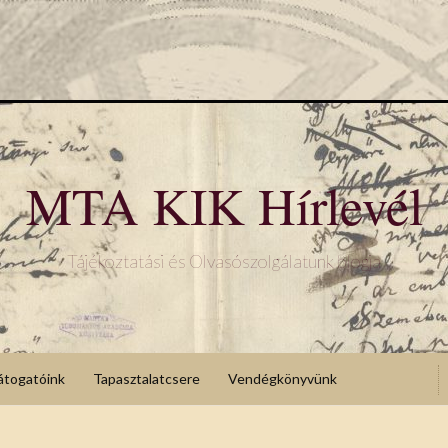
MTA KIK Hírlevél
Tájékoztatási és Olvasószolgálatunk blogja
átogatóink
Tapasztalatcsere
Vendégkönyvünk