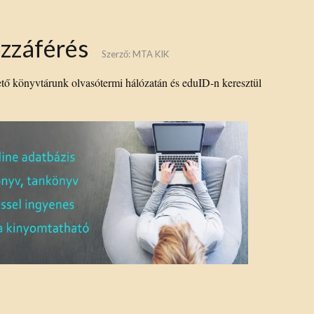
zzáférés
Szerző:
MTA KIK
tő könyvtárunk olvasótermi hálózatán és eduID-n keresztül