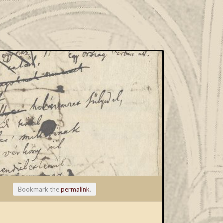
Bookmark the
permalink
.