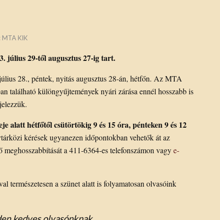
:
MTA KIK
július 29-től augusztus 27-ig tart.
p július 28., péntek, nyitás augusztus 28-án, hétfőn. Az MTA
ban található különgyűjtemények nyári zárása ennél hosszabb is
jelezzük.
je alatt hétfőtől csütörtökig 9 és 15 óra, pénteken 9 és 12
árközi kérések ugyanezen időpontokban vehetők át az
dő meghosszabbítását a 411-6364-es telefonszámon vagy
e-
al természetesen a szünet alatt is folyamatosan olvasóink
en kedves olvasónknak