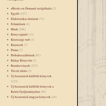
eBooks on Demand szolgáltatás
(2)
Egyéb
(327)
Elektronikus források
(71)
Felmérések
(4)
Hírek
(206)
Könyvajánló
(13)
Közösségi web
(1)
Kurzusok
(7)
Primo
(7)
Próbahozzáférések
(81)
Ráday Könyvtár
(2)
Rendezvények
(253)
Távoli elérés
(3)
Új beszerzésű külföldi könyvek
(123)
Új beszerzésű külföldi könyvek a
Keleti Gyűjteményben
(49)
Új beszerzésű magyar könyvek
(26)