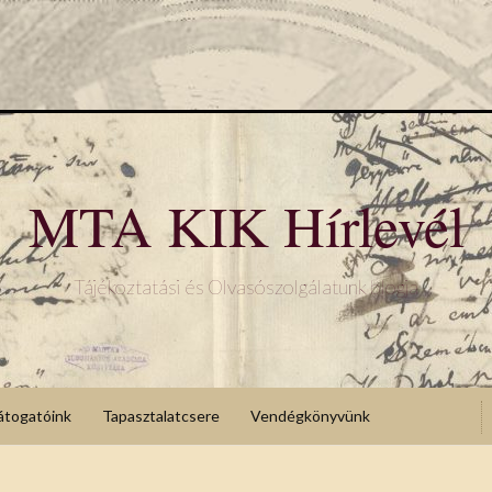
MTA KIK Hírlevél
Tájékoztatási és Olvasószolgálatunk blogja
átogatóink
Tapasztalatcsere
Vendégkönyvünk