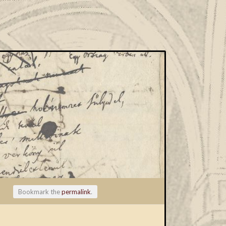
Bookmark the
permalink
.