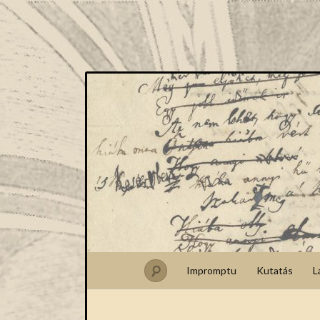
Impromptu
Kutatás
L