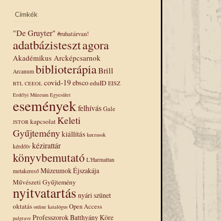
Címkék
"De Gruyter"
#ruhatárvan!
adatbázisteszt
agora
Akadémikus Arcképcsarnok
biblioterápia
Brill
Arcanum
covid-19
ebsco
eduID
EISZ
BTL
CEEOL
Erdélyi Múzeum Egyesület
események
felhívás
Gale
Keleti
kapcsolat
JSTOR
Gyűjtemény
kiállítás
kurzusok
kézirattár
kérdőív
könyvbemutató
L'Harmattan
Múzeumok Éjszakája
metakereső
Művészeti Gyűjtemény
nyitvatartás
nyári szünet
oktatás
Open Access
online katalógus
Professzorok Batthyány Köre
palgrave