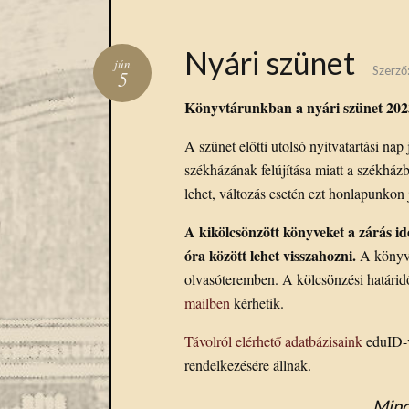
Nyári szünet
jún
Szerző
5
Könyvtárunkban a nyári szünet 2023. 
A szünet előtti utolsó nyitvatartási na
székházának felújítása miatt a székház
lehet, változás esetén ezt honlapunkon 
A kikölcsönzött könyveket a zárás ide
óra között lehet visszahozni.
A könyvt
olvasóteremben. A kölcsönzési határi
mailben
kérhetik.
Távolról elérhető adatbázisaink
eduID-v
rendelkezésére állnak.
Mind