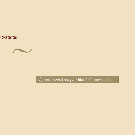
itvatartás
.
Új beszerzésű magyar kiadású könyveink 2023/4.
→
ja