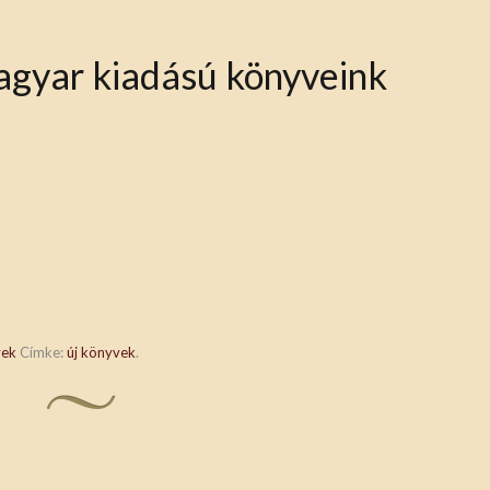
agyar kiadású könyveink
vek
Címke:
új könyvek
.