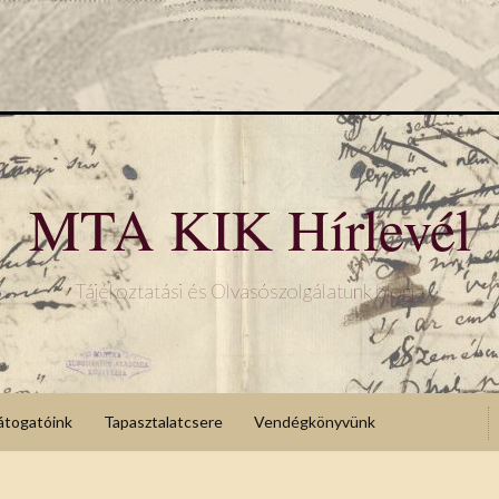
MTA KIK Hírlevél
Tájékoztatási és Olvasószolgálatunk blogja
átogatóink
Tapasztalatcsere
Vendégkönyvünk