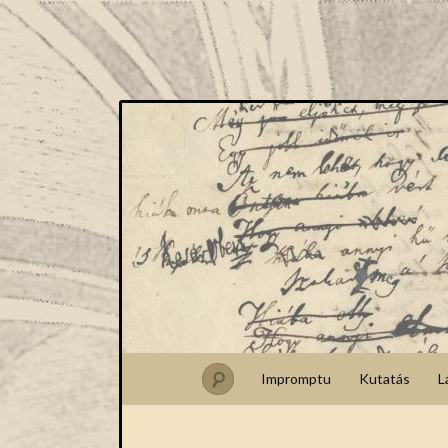
Impromptu
Kutatás
L