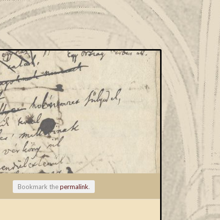
Bookmark the
permalink
.