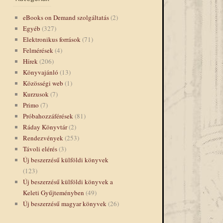
eBooks on Demand szolgáltatás
(2)
Egyéb
(327)
Elektronikus források
(71)
Felmérések
(4)
Hírek
(206)
Könyvajánló
(13)
Közösségi web
(1)
Kurzusok
(7)
Primo
(7)
Próbahozzáférések
(81)
Ráday Könyvtár
(2)
Rendezvények
(253)
Távoli elérés
(3)
Új beszerzésű külföldi könyvek
(123)
Új beszerzésű külföldi könyvek a
Keleti Gyűjteményben
(49)
Új beszerzésű magyar könyvek
(26)