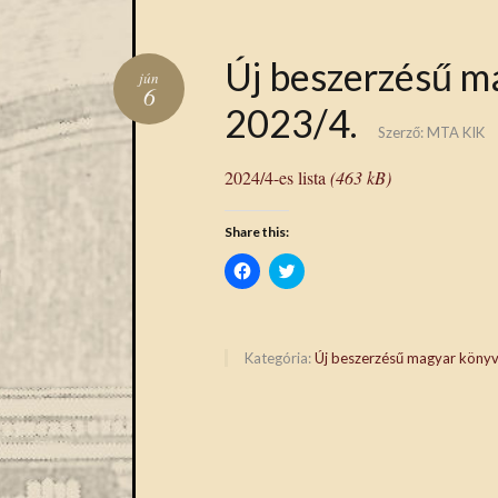
Új beszerzésű m
jún
6
2023/4.
Szerző:
MTA KIK
2024/4-es lista
(463 kB)
Share this:
Click
Click
to
to
share
share
on
on
Facebook
Twitter
(Opens
(Opens
in
in
Kategória:
Új beszerzésű magyar köny
new
new
window)
window)