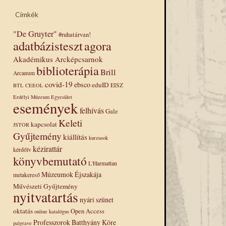
Címkék
"De Gruyter"
#ruhatárvan!
adatbázisteszt
agora
Akadémikus Arcképcsarnok
biblioterápia
Brill
Arcanum
covid-19
ebsco
eduID
EISZ
BTL
CEEOL
Erdélyi Múzeum Egyesület
események
felhívás
Gale
Keleti
kapcsolat
JSTOR
Gyűjtemény
kiállítás
kurzusok
kézirattár
kérdőív
könyvbemutató
L'Harmattan
Múzeumok Éjszakája
metakereső
Művészeti Gyűjtemény
nyitvatartás
nyári szünet
oktatás
Open Access
online katalógus
Professzorok Batthyány Köre
palgrave