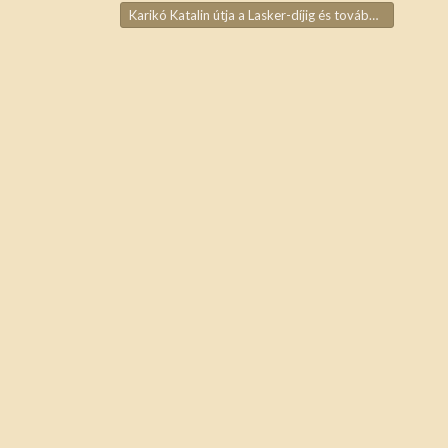
Karikó Katalin útja a Lasker-díjig és tovább
→
ja