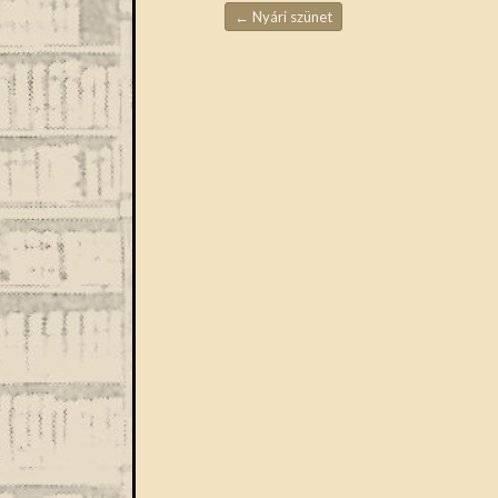
←
Nyári szünet
Bejegyzések navigáció