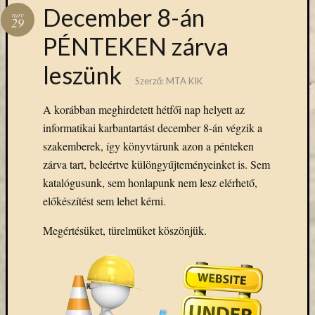
Hírlevél
December 8-án
nov
emailben
29
PÉNTEKEN zárva
Kérjük,
leszünk
adja
Szerző:
MTA KIK
meg
email
A korábban meghirdetett hétfői nap helyett az
címét,
informatikai karbantartást december 8-án végzik a
ha
szakemberek, így könyvtárunk azon a pénteken
ezentúl
emailben
zárva tart, beleértve különgyűjteményeinket is. Sem
szeretne
katalógusunk, sem honlapunk nem lesz elérhető,
értesülni
előkészítést sem lehet kérni.
az
MTA
Megértésüket, türelmüket köszönjük.
KIK
aktuális
híreiről,
eseményeir
szolgáltatá