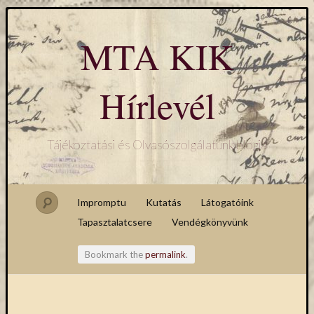
MTA KIK
Hírlevél
Tájékoztatási és Olvasószolgálatunk blogja
Impromptu
Kutatás
Látogatóink
Tapasztalatcsere
Vendégkönyvünk
Bookmark the
permalink
.