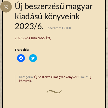
Hírlevél
Új beszerzésű magyar
nov
emailben
29
kiadású könyveink
Kérjük,
2023/6.
adja
Szerző:
MTA KIK
meg
email
2023/6-os lista
(665 kB)
címét,
ha
Share this:
ezentúl
emailben
Click
Click
to
to
szeretne
share
share
értesülni
on
on
Facebook
Twitter
az
(Opens
(Opens
in
in
MTA
Kategória:
Új beszerzésű magyar könyvek
Címke:
új
new
new
könyvek
.
KIK
window)
window)
aktuális
híreiről,
eseményeir
szolgáltatá