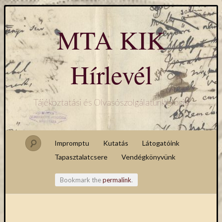
MTA KIK
Hírlevél
Tájékoztatási és Olvasószolgálatunk blogja
Impromptu
Kutatás
Látogatóink
Tapasztalatcsere
Vendégkönyvünk
Bookmark the
permalink
.