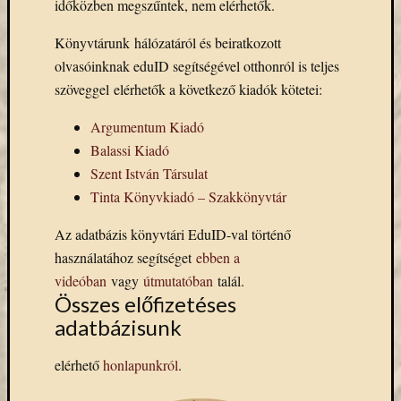
időközben megszűntek, nem elérhetők.
eBooks
on
Könyvtárunk hálózatáról és beiratkozott
Deman
olvasóinknak eduID segítségével otthonról is teljes
szolgál
(2)
szöveggel elérhetők a következő kiadók kötetei:
Egyéb
Argumentum Kiadó
(327)
Elektro
Balassi Kiadó
forráso
Szent István Társulat
(71)
Tinta Könyvkiadó – Szakkönyvtár
Felmér
(4)
Az adatbázis könyvtári EduID-val történő
Hírek
használatához segítséget
ebben a
(206)
videóban
vagy
útmutatóban
talál.
Könyva
Összes előfizetéses
(13)
adatbázisunk
Közöss
web
(1)
elérhető
honlapunkról
.
Kurzus