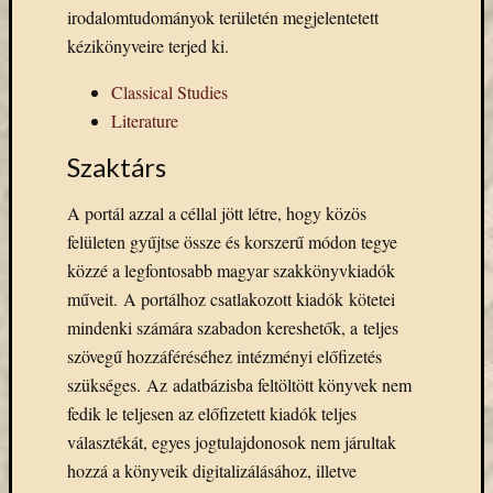
Email
irodalomtudományok területén megjelentetett
cím
kézikönyveire terjed ki.
F
e
Classical Studies
l
Literature
i
r
a
Szaktárs
t
k
o
A portál azzal a céllal jött létre, hogy közös
z
felületen gyűjtse össze és korszerű módon tegye
á
s
közzé a legfontosabb magyar szakkönyvkiadók
műveit. A portálhoz csatlakozott kiadók kötetei
mindenki számára szabadon kereshetők, a teljes
Archívu
szövegű hozzáféréséhez intézményi előfizetés
szükséges. Az adatbázisba feltöltött könyvek nem
Archívum
fedik le teljesen az előfizetett kiadók teljes
választékát, egyes jogtulajdonosok nem járultak
Kategóri
hozzá a könyveik digitalizálásához, illetve