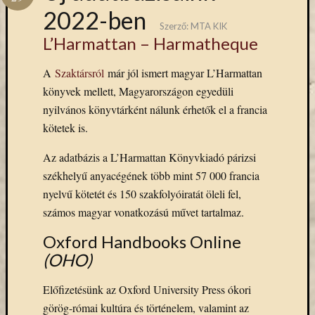
Hírlevél
2022-ben
emailben
Szerző:
MTA KIK
L’Harmattan – Harmatheque
Kérjük,
adja
A
Szaktársról
már jól ismert magyar L’Harmattan
meg
könyvek mellett, Magyarországon egyedüli
email
nyilvános könyvtárként nálunk érhetők el a francia
címét,
kötetek is.
ha
ezentúl
Az adatbázis a L’Harmattan Könyvkiadó párizsi
emailben
székhelyű anyacégének több mint 57 000 francia
szeretne
értesülni
nyelvű kötetét és 150 szakfolyóiratát öleli fel,
az
számos magyar vonatkozású művet tartalmaz.
MTA
Oxford Handbooks Online
KIK
aktuális
(OHO)
híreiről,
eseményeir
Előfizetésünk az Oxford University Press ókori
szolgáltatá
görög-római kultúra és történelem, valamint az