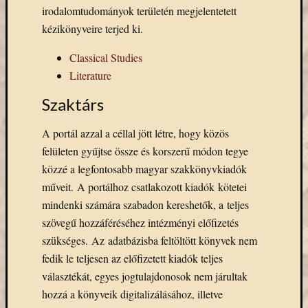
Email
irodalomtudományok területén megjelentetett
cím
kézikönyveire terjed ki.
F
e
Classical Studies
l
Literature
i
r
a
Szaktárs
t
k
o
A portál azzal a céllal jött létre, hogy közös
z
felületen gyűjtse össze és korszerű módon tegye
á
s
közzé a legfontosabb magyar szakkönyvkiadók
műveit. A portálhoz csatlakozott kiadók kötetei
mindenki számára szabadon kereshetők, a teljes
Archívu
szövegű hozzáféréséhez intézményi előfizetés
szükséges. Az adatbázisba feltöltött könyvek nem
Archívum
fedik le teljesen az előfizetett kiadók teljes
választékát, egyes jogtulajdonosok nem járultak
Kategóri
hozzá a könyveik digitalizálásához, illetve