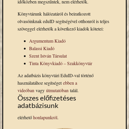
időközben megszűntek, nem elérhetők.
eBooks
on
Könyvtárunk hálózatáról és beiratkozott
Deman
olvasóinknak eduID segítségével otthonról is teljes
szolgál
(2)
szöveggel elérhetők a következő kiadók kötetei:
Egyéb
Argumentum Kiadó
(327)
Elektro
Balassi Kiadó
forráso
Szent István Társulat
(71)
Tinta Könyvkiadó – Szakkönyvtár
Felmér
(4)
Az adatbázis könyvtári EduID-val történő
Hírek
használatához segítséget
ebben a
(206)
videóban
vagy
útmutatóban
talál.
Könyva
Összes előfizetéses
(13)
adatbázisunk
Közöss
web
(1)
elérhető
honlapunkról
.
Kurzus