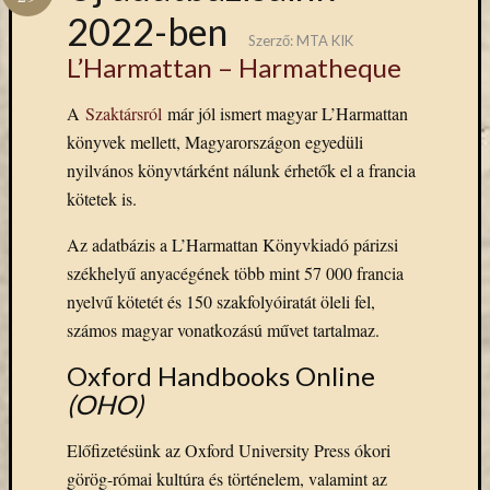
Hírlevél
2022-ben
emailben
Szerző:
MTA KIK
L’Harmattan – Harmatheque
Kérjük,
adja
A
Szaktársról
már jól ismert magyar L’Harmattan
meg
könyvek mellett, Magyarországon egyedüli
email
nyilvános könyvtárként nálunk érhetők el a francia
címét,
kötetek is.
ha
ezentúl
Az adatbázis a L’Harmattan Könyvkiadó párizsi
emailben
székhelyű anyacégének több mint 57 000 francia
szeretne
értesülni
nyelvű kötetét és 150 szakfolyóiratát öleli fel,
az
számos magyar vonatkozású művet tartalmaz.
MTA
Oxford Handbooks Online
KIK
aktuális
(OHO)
híreiről,
eseményeir
Előfizetésünk az Oxford University Press ókori
szolgáltatá
görög-római kultúra és történelem, valamint az