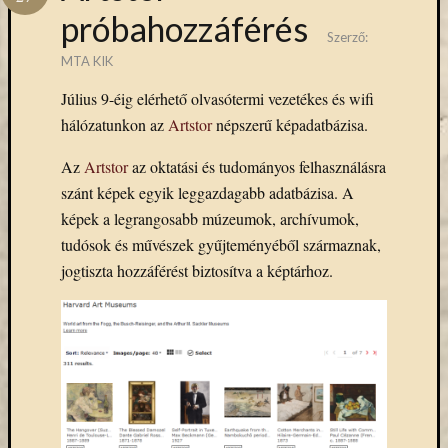
Hírlevél
próbahozzáférés
emailben
Szerző:
MTA KIK
Kérjük,
Július 9-éig elérhető olvasótermi vezetékes és wifi
adja
meg
hálózatunkon az
Artstor
népszerű képadatbázisa.
email
címét,
Az
Artstor
az oktatási és tudományos felhasználásra
ha
szánt képek egyik leggazdagabb adatbázisa.
A
ezentúl
képek a legrangosabb múzeumok, archívumok,
emailben
tudósok és művészek gyűjteményéből származnak,
szeretne
jogtiszta hozzáférést biztosítva a képtárhoz.
értesülni
az
MTA
KIK
aktuális
híreiről,
eseményeir
szolgáltatá