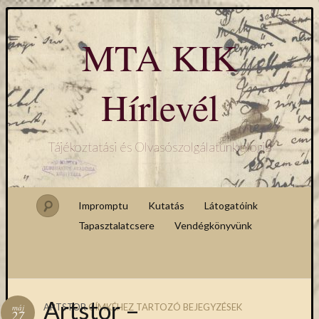
MTA KIK
Hírlevél
Tájékoztatási és Olvasószolgálatunk blogja
Impromptu
Kutatás
Látogatóink
Tapasztalatcsere
Vendégkönyvünk
Artstor –
ARTSTOR
CÍMKÉHEZ TARTOZÓ BEJEGYZÉSEK
máj
27