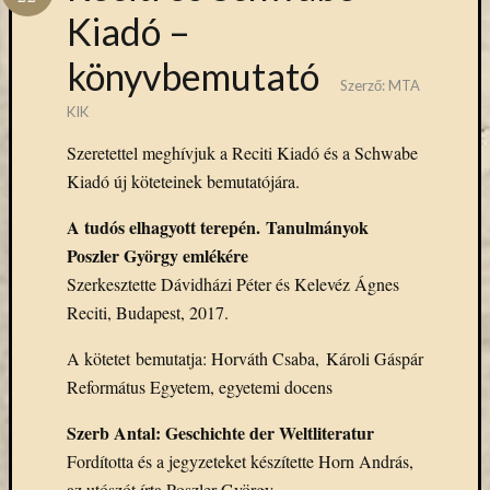
Hírlevél
Kiadó –
emailben
könyvbemutató
Kérjük,
Szerző:
MTA
adja
KIK
meg
Szeretettel meghívjuk a Reciti Kiadó és a Schwabe
email
címét,
Kiadó új köteteinek bemutatójára.
ha
A tudós elhagyott terepén. Tanulmányok
ezentúl
emailben
Poszler György emlékére
szeretne
Szerkesztette Dávidházi Péter és Kelevéz Ágnes
értesülni
Reciti, Budapest, 2017.
az
MTA
A kötetet bemutatja: Horváth Csaba, Károli Gáspár
KIK
Református Egyetem, egyetemi docens
aktuális
híreiről,
Szerb Antal: Geschichte der Weltliteratur
eseményeir
Fordította és a jegyzeteket készítette Horn András,
szolgáltatá
az utószót írta Poszler György