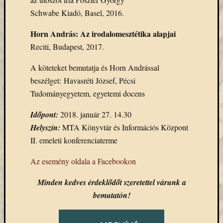
Email
Schwabe Kiadó, Basel, 2016.
cím
F
Horn András: Az irodalomesztétika alapjai
e
Reciti, Budapest, 2017.
l
i
r
A köteteket bemutatja és Horn Andrással
a
t
beszélget: Havasréti József, Pécsi
k
Tudományegyetem, egyetemi docens
o
z
á
Időpont:
2018. január 27. 14.30
s
Helyszín:
MTA Könyvtár és Információs Központ
II. emeleti konferenciaterme
Archívu
Az esemény oldala a Facebookon
Archívum
Minden kedves érdeklődőt szeretettel várunk a
bemutatón!
Kategóri