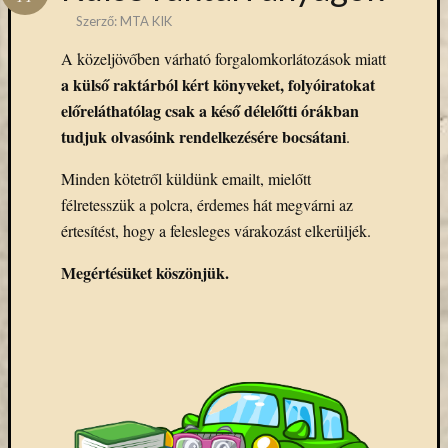
Hírlevél
Szerző:
MTA KIK
emailben
A közeljövőben várható forgalomkorlátozások miatt
Kérjük,
a külső raktárból kért könyveket, folyóiratokat
adja
előreláthatólag csak a késő délelőtti órákban
meg
tudjuk olvasóink rendelkezésére bocsátani
.
email
címét,
Minden kötetről küldünk emailt, mielőtt
ha
félretesszük a polcra, érdemes hát megvárni az
ezentúl
értesítést, hogy a felesleges várakozást elkerüljék.
emailben
szeretne
Megértésüket köszönjük.
értesülni
az
MTA
KIK
aktuális
híreiről,
eseményeir
szolgáltatá