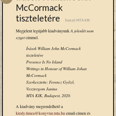
Hírlevél
McCormack
emailben
tiszteletére
Kérjük,
Szerző:
MTA KIK
adja
Megjelent legújabb kiadványunk
A jelenlét nem
meg
email
sziget
címmel.
címét,
Írások William John McCormack
ha
ezentúl
tiszteletére
emailben
Presence Is No Island
szeretne
Writings in Honour of William Johan
értesülni
McCormack
az
Szerkesztette: Ferencz Győző,
MTA
KIK
Vesztergom Janina
aktuális
MTA KIK, Budapest, 2020.
híreiről,
eseményeir
A kiadvány megrendelhető a
szolgáltatá
kiraly.timea@konyvtar.mta.hu
email-címen és