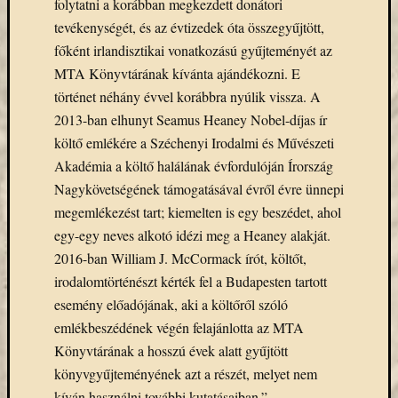
folytatni a korábban megkezdett donátori
eBooks
tevékenységét, és az évtizedek óta összegyűjtött,
on
Deman
főként irlandisztikai vonatkozású gyűjteményét az
szolgál
MTA Könyvtárának kívánta ajándékozni. E
(2)
történet néhány évvel korábbra nyúlik vissza. A
Egyéb
2013-ban elhunyt Seamus Heaney Nobel-díjas ír
(327)
költő emlékére a Széchenyi Irodalmi és Művészeti
Elektro
forráso
Akadémia a költő halálának évfordulóján Írország
(71)
Nagykövetségének támogatásával évről évre ünnepi
Felmér
megemlékezést tart; kiemelten is egy beszédet, ahol
(4)
egy-egy neves alkotó idézi meg a Heaney alakját.
Hírek
2016-ban William J. McCormack írót, költőt,
(206)
irodalomtörténészt kérték fel a Budapesten tartott
Könyva
(13)
esemény előadójának, aki a költőről szóló
Közöss
emlékbeszédének végén felajánlotta az MTA
web
Könyvtárának a hosszú évek alatt gyűjtött
(1)
könyvgyűjteményének azt a részét, melyet nem
Kurzus
kíván használni további kutatásaiban.”