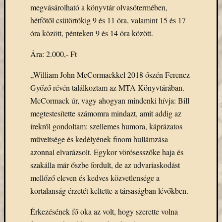
megvásárolható a könyvtár olvasótermében,
Email
cím
hétfőtől csütörtökig 9 és 11 óra, valamint 15 és 17
F
óra között, pénteken 9 és 14 óra között.
e
l
Ára: 2.000,- Ft
i
r
a
„William John McCormackkel 2018 őszén Ferencz
t
k
Győző révén találkoztam az MTA Könyvtárában.
o
McCormack úr, vagy ahogyan mindenki hívja: Bill
z
á
megtestesítette számomra mindazt, amit addig az
s
írekről gondoltam: szellemes humora, káprázatos
műveltsége és kedélyének finom hullámzása
azonnal elvarázsolt. Egykor vörösesszőke haja és
Archívu
szakálla már őszbe fordult, de az udvariaskodást
Archívum
mellőző eleven és kedves közvetlensége a
kortalanság érzetét keltette a társaságban lévőkben.
Kategóri
Érkezésének fő oka az volt, hogy szerette volna